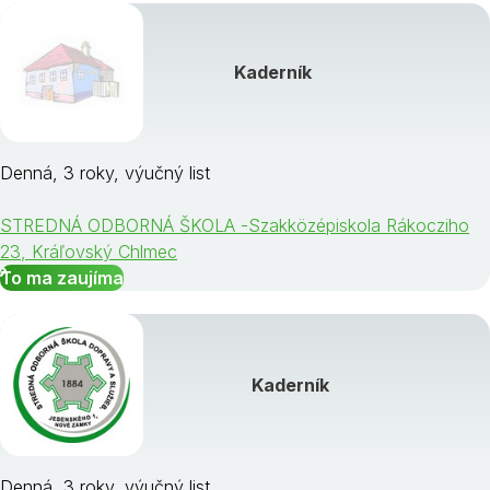
Kaderník
Denná, 3 roky, výučný list
STREDNÁ ODBORNÁ ŠKOLA -Szakközépiskola Rákocziho
23, Kráľovský Chlmec
To ma zaujíma
Kaderník
Denná, 3 roky, výučný list