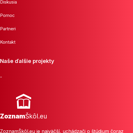
Diskusia
Pomoc
Partneri
Kontakt
Naše ďalšie projekty
-
Zoznam
Škôl.eu
ZoznamŠkôl.eu je najväčší, uchádzači o štúdium čoraz