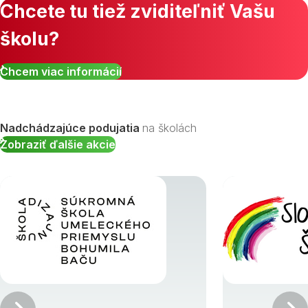
Chcete tu tiež zviditeľniť Vašu
školu?
Chcem viac informácií
Nadchádzajúce podujatia
na školách
Zobraziť ďalšie akcie