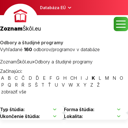
Databáza EÚ
Zoznam
Škôl.eu
Odbory a študijné programy
Vyhľadané
160
odborov/programov v databáze
ZoznamŠkôl.eu
»
Odbory a študijné programy
Začínajúci:
A
B
C
Č
D
Ď
E
F
G
H
CH
I
J
K
L
M
N
O
P
Q
R
Ŕ
S
Š
T
Ť
U
V
W
X
Y
Z
Ž
zobraziť vše