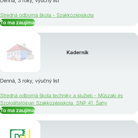
Denná, 3 roky, výučný list
Stredná odborná škola - Szakközépiskola
To ma zaujíma
Kaderník
Denná, 3 roky, výučný list
Stredná odborná škola techniky a služieb - Műszaki és
Szolgáltatóipari Szakközépiskola, SNP 41, Šahy
To ma zaujíma