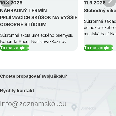
Predchádzajúci
19.8.2026
11.9.2026
NÁHRADNÝ TERMÍN
Slobodný vík
PRIJÍMACÍCH SKÚŠOK NA VYŠŠIE
Súkromná základ
ODBORNÉ ŠTÚDIUM
demokratického v
mestská časť Na
Súkromná škola umeleckého priemyslu
Bohumila Baču, Bratislava-Ružinov
To ma zaujíma
To ma zaujíma
Chcete propagovať svoju školu?
Rýchly kontakt
info@zoznamskol.eu