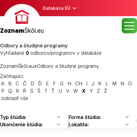
Databáza EÚ
Zoznam
Škôl.eu
Odbory a študijné programy
Vyhľadané
0
odborov/programov v databáze
ZoznamŠkôl.eu
»
Odbory a študijné programy
Začínajúci:
A
B
C
Č
D
Ď
E
F
G
H
CH
I
J
K
L
M
N
O
P
Q
R
Ŕ
S
Š
T
Ť
U
V
W
X
Y
Z
Ž
zobraziť vše