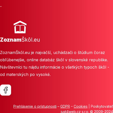
-
Zoznam
Škôl.eu
ZoznamŠkôl.eu je najväčší, uchádzači o štúdium čoraz
obľúbenejšie, online databáz škôl v slovenské republike.
Návštevníci tu nájdu informácie o všetkých typoch škôl -
od materských po vysoké.
Prehlásenie o prístupnosti
–
GDPR
–
Cookies
| Poskytovateľ
just4web.cz s.r.o.
© 2009-2024