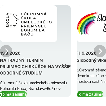
Predchádzajúci
19.8.2026
11.9.2026
NÁHRADNÝ TERMÍN
Slobodný vík
PRIJÍMACÍCH SKÚŠOK NA VYŠŠIE
Súkromná základ
ODBORNÉ ŠTÚDIUM
demokratického v
mestská časť Na
Súkromná škola umeleckého priemyslu
Bohumila Baču, Bratislava-Ružinov
To ma zaujíma
To ma zaujíma