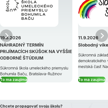
Predchádzajúci
19.8.2026
11.9.2026
NÁHRADNÝ TERMÍN
Slobodný vík
PRIJÍMACÍCH SKÚŠOK NA VYŠŠIE
Súkromná základ
ODBORNÉ ŠTÚDIUM
demokratického v
mestská časť Na
Súkromná škola umeleckého priemyslu
Bohumila Baču, Bratislava-Ružinov
To ma zaujíma
To ma zaujíma
Chcete propagovať svoju školu?