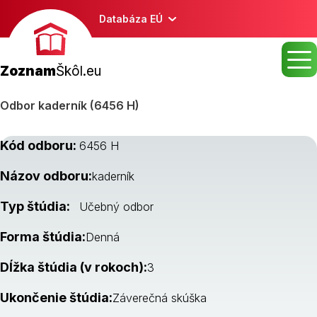
Databáza EÚ
Zoznam
Škôl.eu
Odbor kaderník (6456 H)
Kód odboru:
6456 H
Názov odboru:
kaderník
Typ štúdia:
Učebný odbor
Forma štúdia:
Denná
Dĺžka štúdia (v rokoch):
3
Ukončenie štúdia:
Záverečná skúška