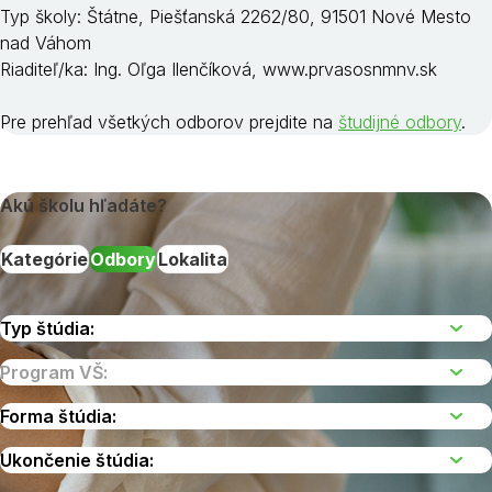
Typ školy: Štátne, Piešťanská 2262/80, 91501 Nové Mesto
nad Váhom
Riaditeľ/ka: Ing. Oľga Ilenčíková, www.prvasosnmnv.sk
Pre prehľad všetkých odborov prejdite na
študijné odbory
.
Akú školu hľadáte?
Kategórie
Odbory
Lokalita