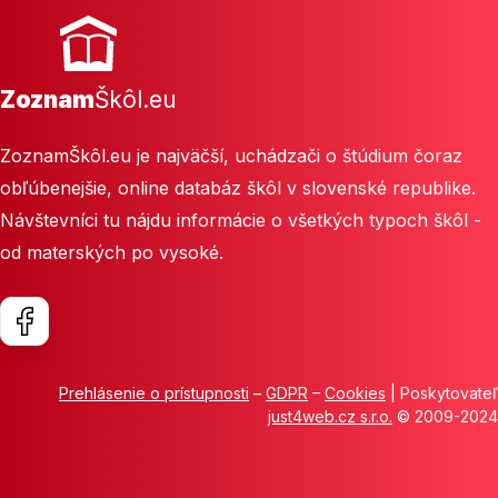
Zoznam
Škôl.eu
ZoznamŠkôl.eu je najväčší, uchádzači o štúdium čoraz
obľúbenejšie, online databáz škôl v slovenské republike.
Návštevníci tu nájdu informácie o všetkých typoch škôl -
od materských po vysoké.
Prehlásenie o prístupnosti
–
GDPR
–
Cookies
| Poskytovateľ
just4web.cz s.r.o.
© 2009-2024