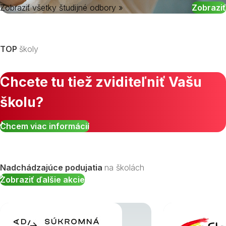
Zobraziť všetky študijné odbory »
Vyberte kraj
TOP
školy
Chcete tu tiež zviditeľniť Vašu
školu?
Chcem viac informácií
Nadchádzajúce podujatia
na školách
Zobraziť ďalšie akcie