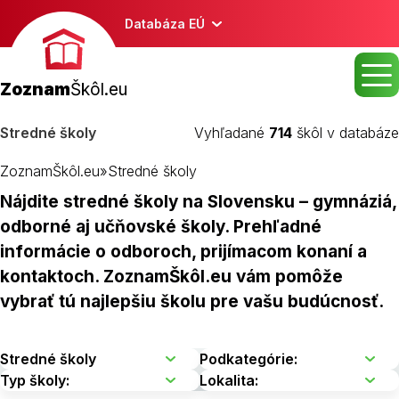
Databáza EÚ
Zoznam
Škôl.eu
Stredné školy
Vyhľadané
714
škôl v databáze
ZoznamŠkôl.eu
»
Stredné školy
Nájdite stredné školy na Slovensku – gymnáziá,
odborné aj učňovské školy. Prehľadné
informácie o odboroch, prijímacom konaní a
kontaktoch. ZoznamŠkôl.eu vám pomôže
vybrať tú najlepšiu školu pre vašu budúcnosť.