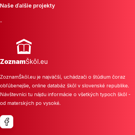
Naše ďalšie projekty
-
Zoznam
Škôl.eu
ZoznamŠkôl.eu je najväčší, uchádzači o štúdium čoraz
obľúbenejšie, online databáz škôl v slovenské republike.
Návštevníci tu nájdu informácie o všetkých typoch škôl -
od materských po vysoké.