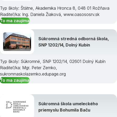
Typ školy: Štátne, Akademika Hronca 8, 048 01 Rožňava
Riaditeľ/ka: Ing. Daniela Žiaková, www.oasososrv.sk
To ma zaujíma
Súkromná stredná odborná škola,
SNP 1202/14, Dolný Kubín
Typ školy: Súkromné, SNP 1202/14, 02601 Dolný Kubín
Riaditeľ/ka: Mgr. Peter Zemko,
sukromnaskolazemko.edupage.org
To ma zaujíma
Súkromná škola umeleckého
priemyslu Bohumila Baču