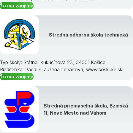
To ma zaujíma
Stredná odborná škola technická
Typ školy: Štátne, Kukučínova 23, 04001 Košice
Riaditeľ/ka: PaedDr. Zuzana Lenártová, www.soskuke.sk
To ma zaujíma
Stredná priemyselná škola, Bzinská
11, Nové Mesto nad Váhom