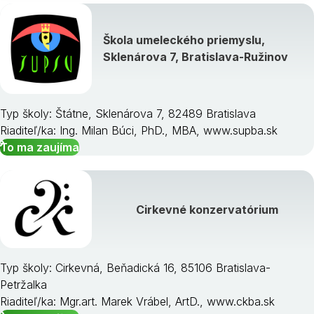
Škola umeleckého priemyslu,
Sklenárova 7, Bratislava-Ružinov
Typ školy: Štátne, Sklenárova 7, 82489 Bratislava
Riaditeľ/ka: Ing. Milan Búci, PhD., MBA, www.supba.sk
To ma zaujíma
Cirkevné konzervatórium
Typ školy: Cirkevná, Beňadická 16, 85106 Bratislava-
Petržalka
Riaditeľ/ka: Mgr.art. Marek Vrábel, ArtD., www.ckba.sk