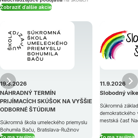
Zobraziť ďalšie akcie
Predchádzajúci
19.8.2026
11.9.2026
NÁHRADNÝ TERMÍN
Slobodný vík
PRIJÍMACÍCH SKÚŠOK NA VYŠŠIE
Súkromná základ
ODBORNÉ ŠTÚDIUM
demokratického v
mestská časť Na
Súkromná škola umeleckého priemyslu
Bohumila Baču, Bratislava-Ružinov
To ma zaujíma
To ma zaujíma