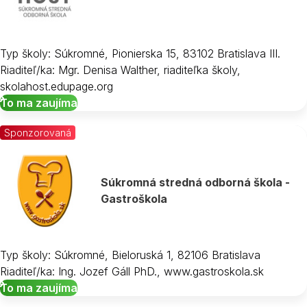
Typ školy: Súkromné, Pionierska 15, 83102 Bratislava III.
Riaditeľ/ka: Mgr. Denisa Walther, riaditeľka školy,
skolahost.edupage.org
To ma zaujíma
Sponzorovaná
Súkromná stredná odborná škola -
Gastroškola
Typ školy: Súkromné, Bieloruská 1, 82106 Bratislava
Riaditeľ/ka: Ing. Jozef Gáll PhD., www.gastroskola.sk
To ma zaujíma