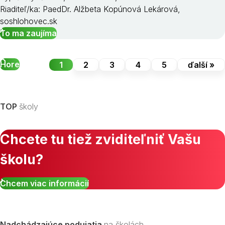
Riaditeľ/ka: PaedDr. Alžbeta Kopúnová Lekárová,
soshlohovec.sk
To ma zaujíma
Hore
1
2
3
4
5
ďalší »
TOP
školy
Chcete tu tiež zviditeľniť Vašu
školu?
Chcem viac informácií
Nadchádzajúce podujatia
na školách