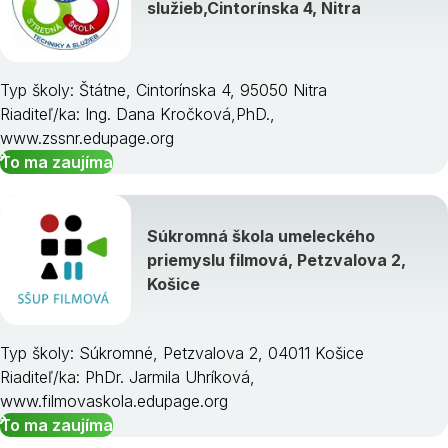
služieb,Cintorínska 4, Nitra
Typ školy: Štátne, Cintorínska 4, 95050 Nitra
Riaditeľ/ka: Ing. Dana Kročková,PhD.,
www.zssnr.edupage.org
To ma zaujíma
Súkromná škola umeleckého
priemyslu filmová, Petzvalova 2,
Košice
Typ školy: Súkromné, Petzvalova 2, 04011 Košice
Riaditeľ/ka: PhDr. Jarmila Uhríková,
www.filmovaskola.edupage.org
To ma zaujíma