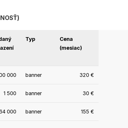
EJNOSŤ)
daný
Typ
Cena
razení
(mesiac)
00 000
banner
320
€
1 500
banner
30
€
64 000
banner
155
€