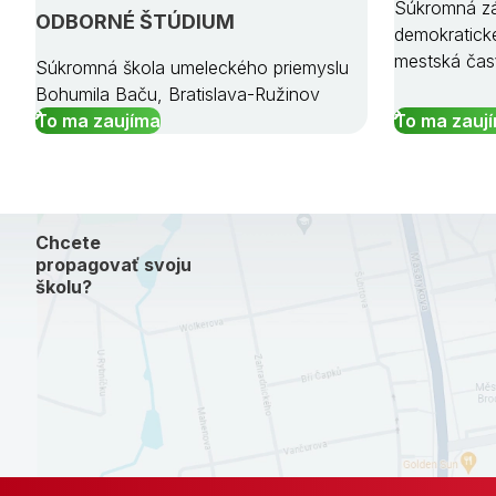
Súkromná zá
ODBORNÉ ŠTÚDIUM
demokratick
mestská čas
Súkromná škola umeleckého priemyslu
Bohumila Baču, Bratislava-Ružinov
To ma zaujíma
To ma zauj
Chcete
propagovať svoju
školu?