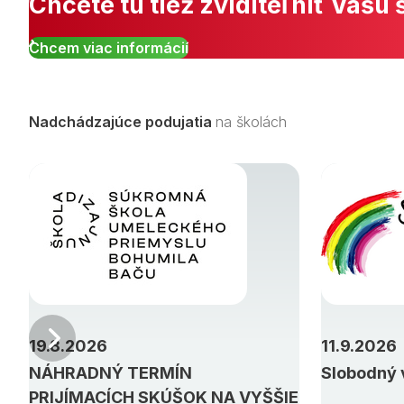
Chcete tu tiež zviditeľniť Vašu 
Chcem viac informácií
Nadchádzajúce podujatia
na školách
Predchádzajúci
19.8.2026
11.9.2026
NÁHRADNÝ TERMÍN
Slobodný 
PRIJÍMACÍCH SKÚŠOK NA VYŠŠIE