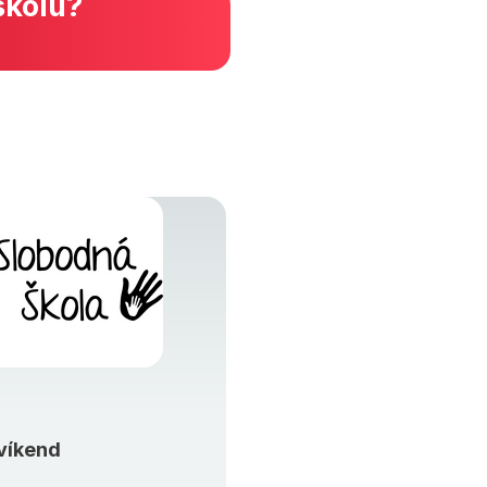
školu?
víkend