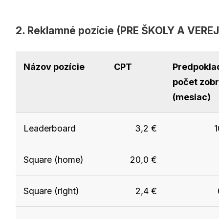
2. Reklamné pozície (PRE ŠKOLY A VER
Názov pozície
CPT
Predpokla
počet zob
(mesiac)
Leaderboard
3,2 €
1
Square (home)
20,0
€
Square (right)
2,4
€