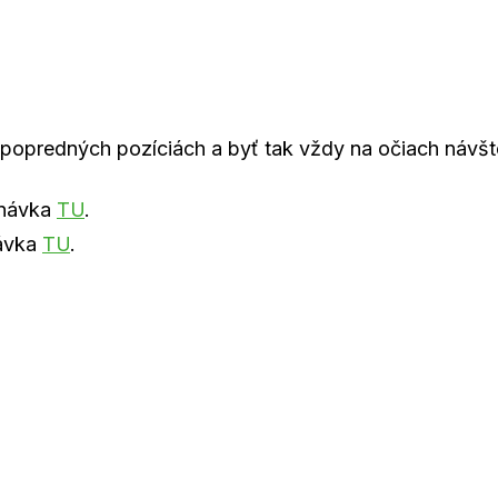
 popredných pozíciách a byť tak vždy na očiach návš
dnávka
TU
.
ávka
TU
.