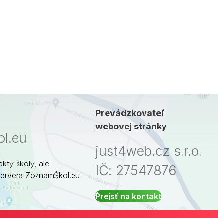
Prevádzkovateľ
webovej stránky
l.eu
just4web.cz s.r.o.
akty školy, ale
IČ: 27547876
servera ZoznamŠkol.eu
Prejsť na kontakt