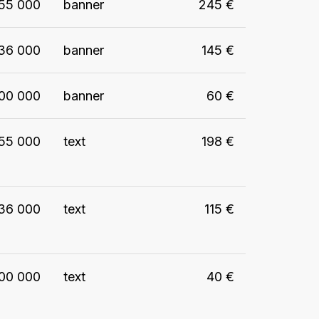
55 000
banner
245
€
36 000
banner
145
€
00 000
banner
60
€
55 000
text
198
€
36 000
text
115
€
00 000
text
40
€