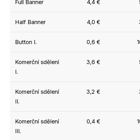
Full Banner
4,4
€
Half Banner
4,0
€
Button I.
0,6
€
1
Komerční sdělení
3,6
€
I.
Komerční sdělení
3,2
€
II.
Komerční sdělení
0,4
€
1
III.