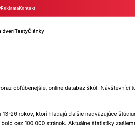
y
Reklama
Kontakt
 dverí
Testy
Články
oraz obľúbenejšie, online databáz škôl. Návštevníci t
 13-26 rokov, ktorí hľadajú ďalšie nadväzujúce štúdiu
olo cez 100 000 stránok. Aktuálne štatistiky zašleme