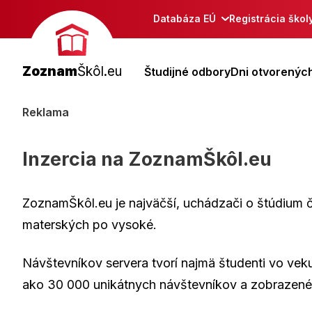
Databáza EÚ
Registrácia škol
Zoznam
Škôl.eu
Študijné odbory
Dni otvorených
Reklama
Inzercia na ZoznamŠkôl.eu
ZoznamŠkôl.eu je najväčší, uchádzači o štúdium č
materských po vysoké.
Návštevníkov servera tvorí najmä študenti vo veku
ako 30 000 unikátnych návštevníkov a zobrazené b