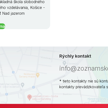
kladná škola slobodného
ého vzdelávania, Košice -
ť Nad jazerom
íma
Rýchly kontakt
info@zoznamsko
* tieto kontakty nie sú kont
kontakty prevádzkovateľa 