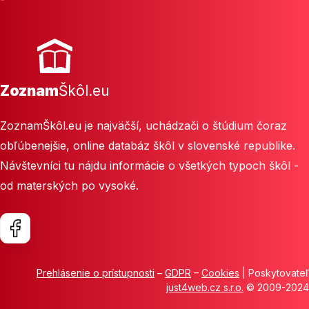
Zoznam
Škôl.eu
ZoznamŠkôl.eu je najväčší, uchádzači o štúdium čoraz
obľúbenejšie, online databáz škôl v slovenské republike.
Návštevníci tu nájdu informácie o všetkých typoch škôl -
od materských po vysoké.
Prehlásenie o prístupnosti
–
GDPR
–
Cookies
| Poskytovateľ
just4web.cz s.r.o.
© 2009-2024