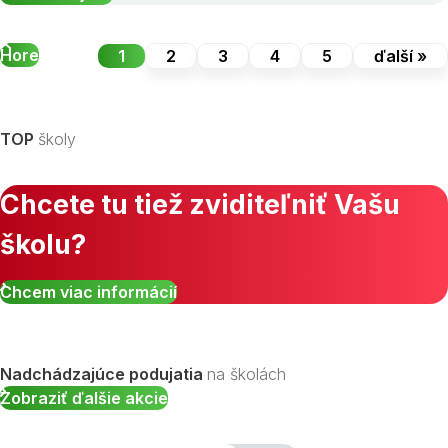
Hore
1
2
3
4
5
ďalší »
TOP
školy
Chcete tu tiež zviditeľniť Vašu
školu?
Chcem viac informácií
Nadchádzajúce podujatia
na školách
Zobraziť ďalšie akcie