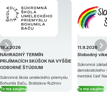
Predchádzajúci
19.8.2026
11.9.2026
NÁHRADNÝ TERMÍN
Slobodný vík
PRIJÍMACÍCH SKÚŠOK NA VYŠŠIE
Súkromná základ
ODBORNÉ ŠTÚDIUM
demokratického v
mestská časť Na
Súkromná škola umeleckého priemyslu
Bohumila Baču, Bratislava-Ružinov
To ma zaujíma
To ma zaujíma