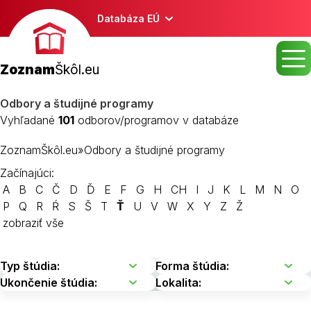
Databáza EÚ
Zoznam
Škôl.eu
Odbory a študijné programy
Vyhľadané
101
odborov/programov v databáze
ZoznamŠkôl.eu
»
Odbory a študijné programy
Začínajúci:
A
B
C
Č
D
Ď
E
F
G
H
CH
I
J
K
L
M
N
O
P
Q
R
Ŕ
S
Š
T
Ť
U
V
W
X
Y
Z
Ž
zobraziť vše