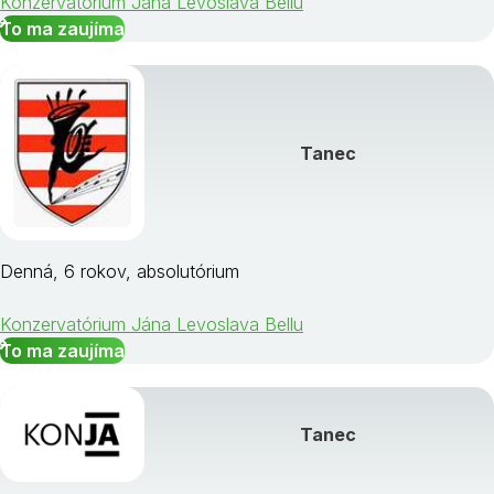
Konzervatórium Jána Levoslava Bellu
To ma zaujíma
Tanec
Denná, 6 rokov, absolutórium
Konzervatórium Jána Levoslava Bellu
To ma zaujíma
Tanec