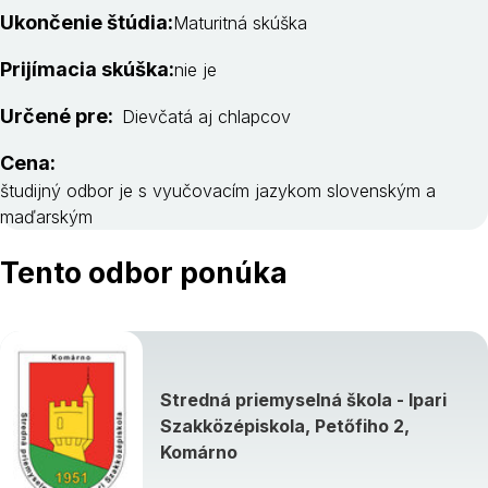
Ukončenie štúdia:
Maturitná skúška
Prijímacia skúška:
nie je
Určené pre:
Dievčatá aj chlapcov
Cena:
študijný odbor je s vyučovacím jazykom slovenským a
maďarským
Tento odbor ponúka
Stredná priemyselná škola - Ipari
Szakközépiskola, Petőfiho 2,
Komárno