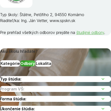
Typ školy: Štátne, Petőfiho 2, 94550 Komárno
Riaditeľ/ka: Ing. Ján Vetter, www.spskn.sk
Pre prehľad všetkých odborov prejdite na
študijné odbory
.
Akú školu hľadáte?
Kategórie
Odbory
Lokalita