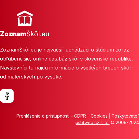
Zoznam
Škôl.eu
ZoznamŠkôl.eu je najväčší, uchádzači o štúdium čoraz
obľúbenejšie, online databáz škôl v slovenské republike.
Návštevníci tu nájdu informácie o všetkých typoch škôl -
od materských po vysoké.
Prehlásenie o prístupnosti
–
GDPR
–
Cookies
| Poskytovateľ
just4web.cz s.r.o.
© 2009-2024