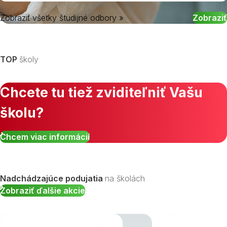
Zobraziť všetky študijné odbory »
Vyberte kraj
TOP
školy
Chcete tu tiež zviditeľniť Vašu
školu?
Chcem viac informácií
Nadchádzajúce podujatia
na školách
Zobraziť ďalšie akcie