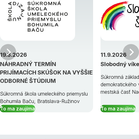
Predchádzajúci
19.8.2026
11.9.2026
NÁHRADNÝ TERMÍN
Slobodný vík
PRIJÍMACÍCH SKÚŠOK NA VYŠŠIE
Súkromná základ
ODBORNÉ ŠTÚDIUM
demokratického v
mestská časť Na
Súkromná škola umeleckého priemyslu
Bohumila Baču, Bratislava-Ružinov
To ma zaujíma
To ma zaujíma