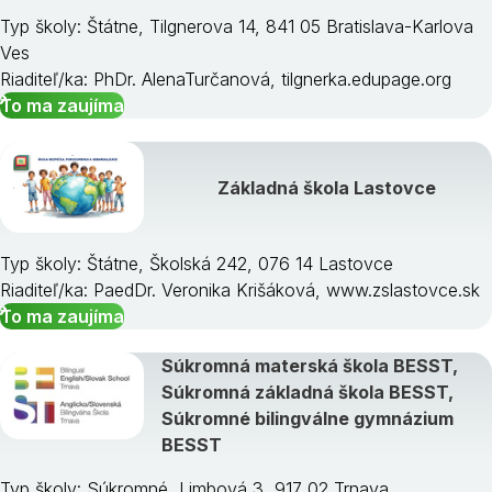
Typ školy: Štátne, Tilgnerova 14, 841 05 Bratislava-Karlova
Ves
Riaditeľ/ka: PhDr. AlenaTurčanová, tilgnerka.edupage.org
To ma zaujíma
Základná škola Lastovce
Typ školy: Štátne, Školská 242, 076 14 Lastovce
Riaditeľ/ka: PaedDr. Veronika Krišáková, www.zslastovce.sk
To ma zaujíma
Súkromná materská škola BESST,
Súkromná základná škola BESST,
Súkromné bilingválne gymnázium
BESST
Typ školy: Súkromné, Limbová 3, 917 02 Trnava