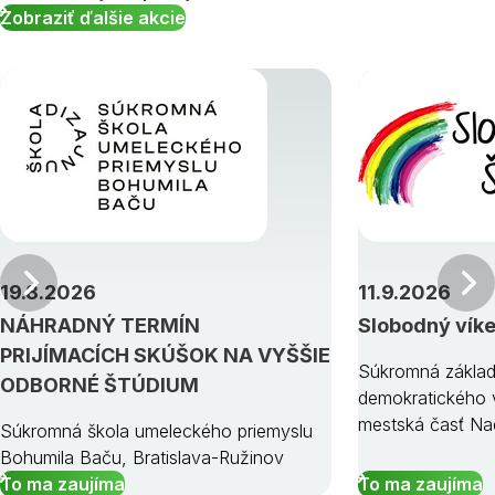
Zobraziť ďalšie akcie
Predchádzajúci
19.8.2026
11.9.2026
NÁHRADNÝ TERMÍN
Slobodný vík
PRIJÍMACÍCH SKÚŠOK NA VYŠŠIE
Súkromná základ
ODBORNÉ ŠTÚDIUM
demokratického v
mestská časť Na
Súkromná škola umeleckého priemyslu
Bohumila Baču, Bratislava-Ružinov
To ma zaujíma
To ma zaujíma