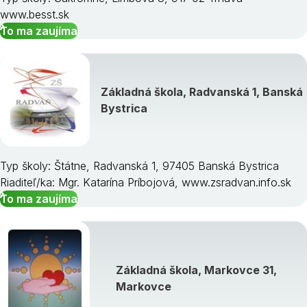
www.besst.sk
To ma zaujíma
Základná škola, Radvanská 1, Banská
Bystrica
Typ školy: Štátne, Radvanská 1, 97405 Banská Bystrica
Riaditeľ/ka: Mgr. Katarína Príbojová, www.zsradvan.info.sk
To ma zaujíma
Základná škola, Markovce 31,
Markovce