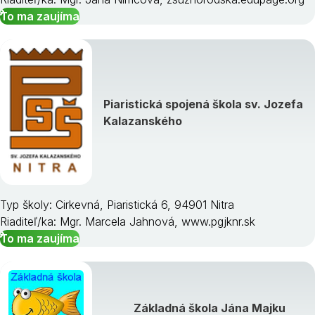
To ma zaujíma
Piaristická spojená škola sv. Jozefa
Kalazanského
Typ školy: Cirkevná, Piaristická 6, 94901 Nitra
Riaditeľ/ka: Mgr. Marcela Jahnová, www.pgjknr.sk
To ma zaujíma
Základná škola Jána Majku