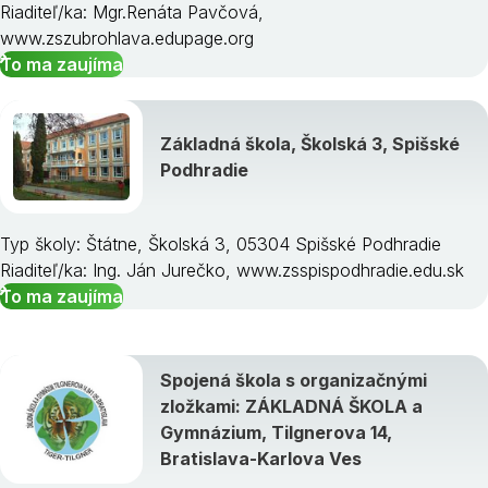
Riaditeľ/ka: Mgr.Renáta Pavčová,
www.zszubrohlava.edupage.org
To ma zaujíma
Základná škola, Školská 3, Spišské
Podhradie
Typ školy: Štátne, Školská 3, 05304 Spišské Podhradie
Riaditeľ/ka: Ing. Ján Jurečko, www.zsspispodhradie.edu.sk
To ma zaujíma
Spojená škola s organizačnými
zložkami: ZÁKLADNÁ ŠKOLA a
Gymnázium, Tilgnerova 14,
Bratislava-Karlova Ves