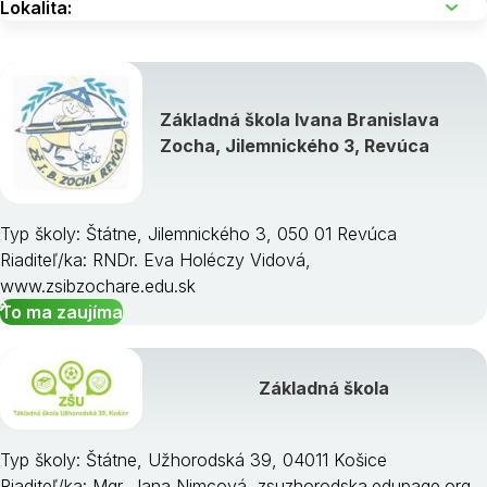
Základná škola Ivana Branislava
Zocha, Jilemnického 3, Revúca
Typ školy: Štátne, Jilemnického 3, 050 01 Revúca
Riaditeľ/ka: RNDr. Eva Holéczy Vidová,
www.zsibzochare.edu.sk
To ma zaujíma
Základná škola
Typ školy: Štátne, Užhorodská 39, 04011 Košice
Riaditeľ/ka: Mgr. Jana Nimcová, zsuzhorodska.edupage.org