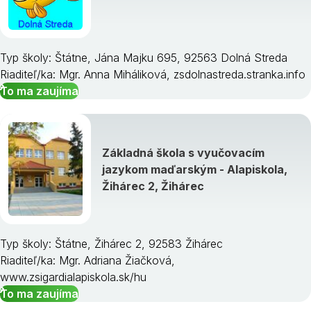
Typ školy: Štátne, Jána Majku 695, 92563 Dolná Streda
Riaditeľ/ka: Mgr. Anna Miháliková, zsdolnastreda.stranka.info
To ma zaujíma
Základná škola s vyučovacím
jazykom maďarským - Alapiskola,
Žihárec 2, Žihárec
Typ školy: Štátne, Žihárec 2, 92583 Žihárec
Riaditeľ/ka: Mgr. Adriana Žiačková,
www.zsigardialapiskola.sk/hu
To ma zaujíma