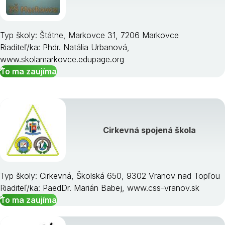
Typ školy: Štátne, Markovce 31, 7206 Markovce
Riaditeľ/ka: Phdr. Natália Urbanová,
www.skolamarkovce.edupage.org
To ma zaujíma
Cirkevná spojená škola
Typ školy: Cirkevná, Školská 650, 9302 Vranov nad Topľou
Riaditeľ/ka: PaedDr. Marián Babej, www.css-vranov.sk
To ma zaujíma