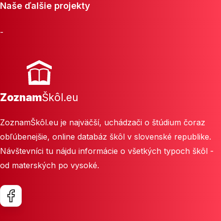
Naše ďalšie projekty
-
Zoznam
Škôl.eu
ZoznamŠkôl.eu je najväčší, uchádzači o štúdium čoraz
obľúbenejšie, online databáz škôl v slovenské republike.
Návštevníci tu nájdu informácie o všetkých typoch škôl -
od materských po vysoké.