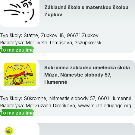
Základná škola s materskou školou
Župkov
Typ školy: Štátne, Župkov 18, 96671 Župkov
Riaditeľ/ka: Mgr. Iveta Tomášová, zszupkov.sk
To ma zaujíma
Súkromná základná umelecká škola
Múza, Námestie slobody 57,
Humenné
Typ školy: Súkromné, Námestie slobody 57, 6601 Humenné
Riaditeľ/ka: Mgr.Zuzana Dirbáková, www.muza.edupage.org
To ma zaujíma