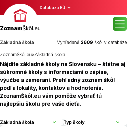
Databáza EÚ
Zoznam
Škôl.eu
Základná škola
Vyhľadané
2609
škôl v databáze
ZoznamŠkôl.eu
»
Základná škola
Nájdite základné školy na Slovensku – štátne aj
súkromné školy s informáciami o zápise,
výučbe a zameraní. Prehľadný zoznam škôl
podľa lokality, kontaktov a hodnotenia.
ZoznamŠkôl.eu vám pomôže vybrať tú
najlepšiu školu pre vaše dieťa.