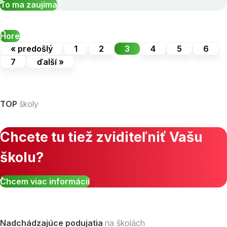
To ma zaujíma
Hore
« predošlý
1
2
3
4
5
6
7
ďalší »
TOP
školy
Chcete tu tiež zviditeľniť Vašu
školu?
Chcem viac informácií
Nadchádzajúce podujatia
na školách