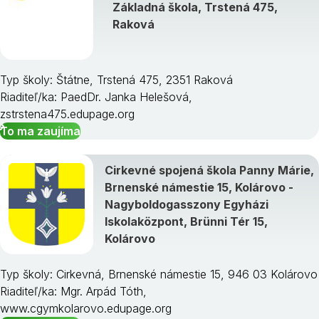
Základná škola, Trstená 475,
Raková
Typ školy: Štátne, Trstená 475, 2351 Raková
Riaditeľ/ka: PaedDr. Janka Helešová,
zstrstena475.edupage.org
To ma zaujíma
Cirkevné spojená škola Panny Márie,
Brnenské námestie 15, Kolárovo -
Nagyboldogasszony Egyházi
Iskolaközpont, Brünni Tér 15,
Kolárovo
Typ školy: Cirkevná, Brnenské námestie 15, 946 03 Kolárovo
Riaditeľ/ka: Mgr. Arpád Tóth,
www.cgymkolarovo.edupage.org