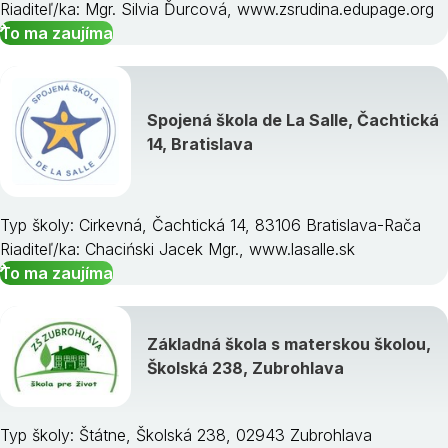
Riaditeľ/ka: Mgr. Silvia Ďurcová, www.zsrudina.edupage.org
To ma zaujíma
Spojená škola de La Salle, Čachtická
14, Bratislava
Typ školy: Cirkevná, Čachtická 14, 83106 Bratislava-Rača
Riaditeľ/ka: Chaciński Jacek Mgr., www.lasalle.sk
To ma zaujíma
Základná škola s materskou školou,
Školská 238, Zubrohlava
Typ školy: Štátne, Školská 238, 02943 Zubrohlava