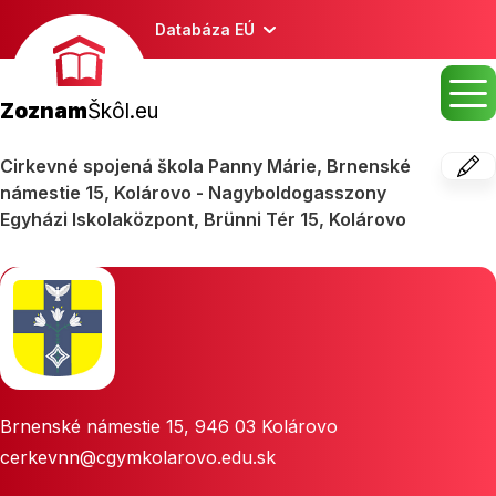
Databáza EÚ
Zoznam
Škôl.eu
Cirkevné spojená škola Panny Márie, Brnenské
námestie 15, Kolárovo - Nagyboldogasszony
Egyházi Iskolaközpont, Brünni Tér 15, Kolárovo
Brnenské námestie 15
,
946 03
Kolárovo
cerkevnn@cgymkolarovo.edu.sk