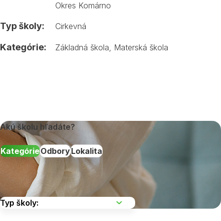
Okres Komárno
Typ školy:
Cirkevná
Kategórie:
Základná škola
,
Materská škola
Akú školu hľadáte?
Kategórie
Odbory
Lokalita
Vyberte kraj