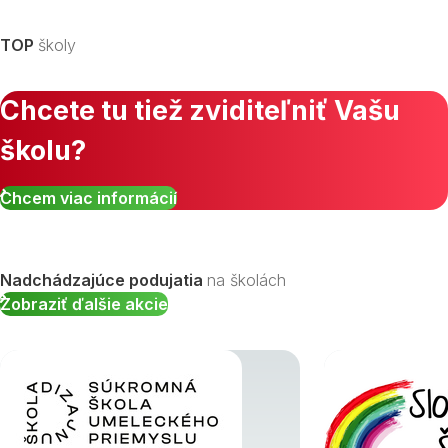
TOP
školy
Chcete tu tiež zviditeľniť Vašu
školu?
Zobraziť všetky študijné odbory »
Chcem viac informácií
Nadchádzajúce podujatia
na školách
Zobraziť ďalšie akcie