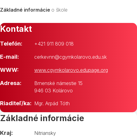
Základné informácie
o škole
Kontakt
Telefón:
+421 911 809 018
E-mail:
cerkevnn@cgymkolarovo.edu.sk
WWW:
www.cgymkolarovo.edupage.org
Adresa:
Brnenské námestie 15
946 03 Kolárovo
Riaditeľ/ka:
Mgr. Arpád Tóth
Základné informácie
Kraj:
Nitriansky