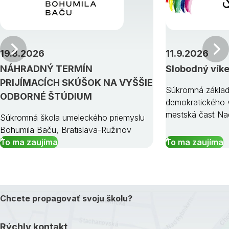
Predchádzajúci
19.8.2026
11.9.2026
NÁHRADNÝ TERMÍN
Slobodný vík
PRIJÍMACÍCH SKÚŠOK NA VYŠŠIE
Súkromná základ
ODBORNÉ ŠTÚDIUM
demokratického v
mestská časť Na
Súkromná škola umeleckého priemyslu
Bohumila Baču, Bratislava-Ružinov
To ma zaujíma
To ma zaujíma
Chcete propagovať svoju školu?
Rýchly kontakt