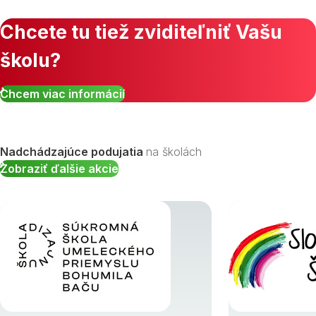
Chcete tu tiež zviditeľniť Vašu
školu?
Chcem viac informácií
Nadchádzajúce podujatia
na školách
Zobraziť ďalšie akcie