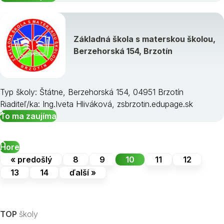
Základná škola s materskou školou,
Berzehorská 154, Brzotín
Typ školy: Štátne, Berzehorská 154, 04951 Brzotín
Riaditeľ/ka: Ing.Iveta Hliváková, zsbrzotin.edupage.sk
To ma zaujíma
Hore
« predošlý
8
9
10
11
12
13
14
ďalší »
TOP
školy