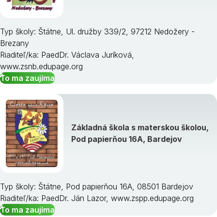
Typ školy: Štátne, Ul. družby 339/2, 97212 Nedožery -
Brezany
Riaditeľ/ka: PaedDr. Václava Juríková,
www.zsnb.edupage.org
To ma zaujíma
Základná škola s materskou školou,
Pod papierňou 16A, Bardejov
Typ školy: Štátne, Pod papierňou 16A, 08501 Bardejov
Riaditeľ/ka: PaedDr. Ján Lazor, www.zspp.edupage.org
To ma zaujíma