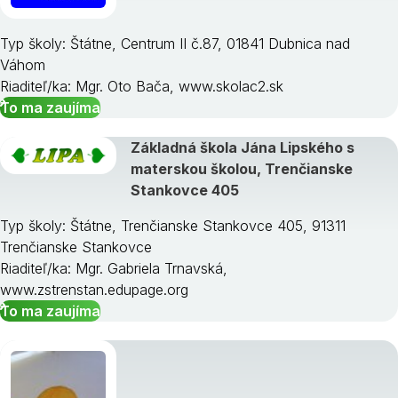
Typ školy: Štátne, Centrum II č.87, 01841 Dubnica nad
Váhom
Riaditeľ/ka: Mgr. Oto Bača, www.skolac2.sk
To ma zaujíma
Základná škola Jána Lipského s
materskou školou, Trenčianske
Stankovce 405
Typ školy: Štátne, Trenčianske Stankovce 405, 91311
Trenčianske Stankovce
Riaditeľ/ka: Mgr. Gabriela Trnavská,
www.zstrenstan.edupage.org
To ma zaujíma