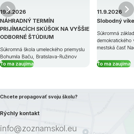
Predchádzajúci
19.8.2026
11.9.2026
NÁHRADNÝ TERMÍN
Slobodný vík
PRIJÍMACÍCH SKÚŠOK NA VYŠŠIE
Súkromná základ
ODBORNÉ ŠTÚDIUM
demokratického v
mestská časť Na
Súkromná škola umeleckého priemyslu
Bohumila Baču, Bratislava-Ružinov
To ma zaujíma
To ma zaujíma
Chcete propagovať svoju školu?
Rýchly kontakt
info@zoznamskol.eu