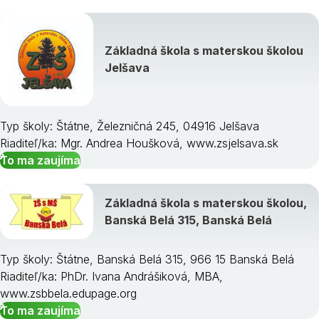
Základná škola s materskou školou
Jelšava
Typ školy: Štátne, Železničná 245, 04916 Jelšava
Riaditeľ/ka: Mgr. Andrea Houšková, www.zsjelsava.sk
To ma zaujíma
Základná škola s materskou školou,
Banská Belá 315, Banská Belá
Typ školy: Štátne, Banská Belá 315, 966 15 Banská Belá
Riaditeľ/ka: PhDr. Ivana Andrášiková, MBA,
www.zsbbela.edupage.org
To ma zaujíma