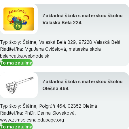
Základná škola s materskou školou
Valaská Belá 224
Typ školy: Štátne, Valaská Belá 329, 97228 Valaská Belá
Riaditeľ/ka: Mgr.Jana Cvíčelová, materska-skola-
belancatka.webnode.sk
To ma zaujíma
Základná škola s materskou školou
Olešná 464
Typ školy: Štátne, Polgrúň 464, 02352 Olešná
Riaditeľ/ka: PhDr. Darina Slováková,
www.zsmsolesna.edupage.org
To ma zaujíma