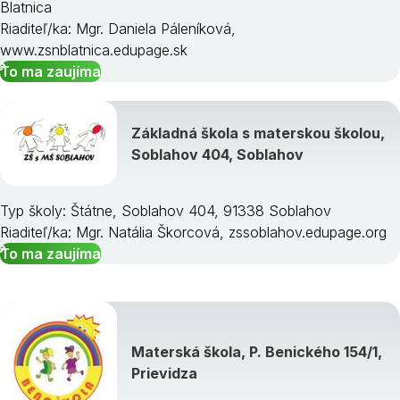
Blatnica
Riaditeľ/ka: Mgr. Daniela Páleníková,
www.zsnblatnica.edupage.sk
To ma zaujíma
Základná škola s materskou školou,
Soblahov 404, Soblahov
Typ školy: Štátne, Soblahov 404, 91338 Soblahov
Riaditeľ/ka: Mgr. Natália Škorcová, zssoblahov.edupage.org
To ma zaujíma
Materská škola, P. Benického 154/1,
Prievidza