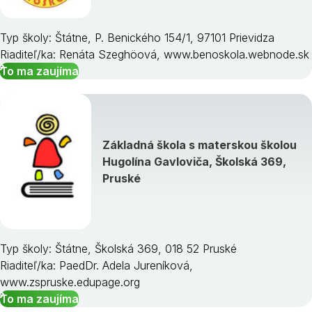
Typ školy: Štátne, P. Benického 154/1, 97101 Prievidza
Riaditeľ/ka: Renáta Szeghöová, www.benoskola.webnode.sk
To ma zaujíma
Základná škola s materskou školou
Hugolína Gavloviča, Školská 369,
Pruské
Typ školy: Štátne, Školská 369, 018 52 Pruské
Riaditeľ/ka: PaedDr. Adela Jureníková,
www.zspruske.edupage.org
To ma zaujíma