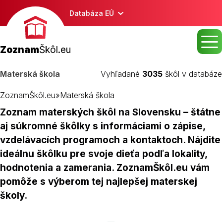
Databáza EÚ
Zoznam
Škôl.eu
Materská škola
Vyhľadané
3035
škôl v databáze
ZoznamŠkôl.eu
»
Materská škola
Zoznam materských škôl na Slovensku – štátne
aj súkromné škôlky s informáciami o zápise,
vzdelávacích programoch a kontaktoch. Nájdite
ideálnu škôlku pre svoje dieťa podľa lokality,
hodnotenia a zamerania. ZoznamŠkôl.eu vám
pomôže s výberom tej najlepšej materskej
školy.