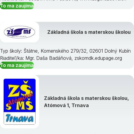
To ma zaujíma
Základná škola s materskou školou
Typ školy: Štátne, Komenského 279/32, 02601 Dolný Kubín
Riaditeľ/ka: Mgr. Daša Badáňová, zskomdk.edupage.org
To ma zaujíma
Základná škola s materskou školou,
Atómová 1, Trnava