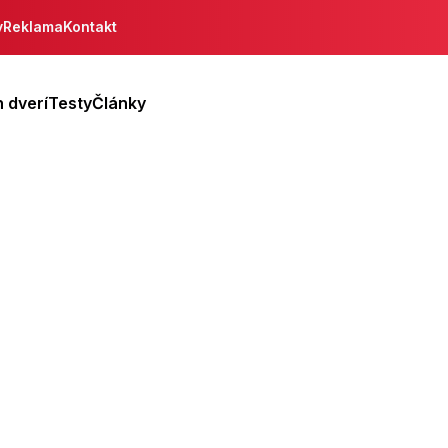
y
Reklama
Kontakt
 dverí
Testy
Články