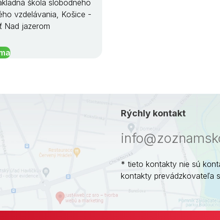
kladná škola slobodného
ého vzdelávania, Košice -
ť Nad jazerom
íma
Rýchly kontakt
info@zoznamsko
* tieto kontakty nie sú kont
kontakty prevádzkovateľa 