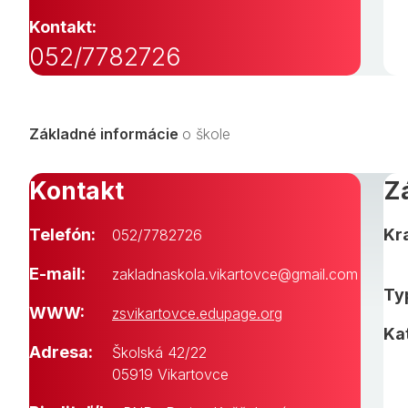
Kontakt:
052/7782726
Základné informácie
o škole
Kontakt
Z
Telefón:
Kra
052/7782726
E-mail:
zakladnaskola.vikartovce@gmail.com
Typ
WWW:
zsvikartovce.edupage.org
Ka
Adresa:
Školská 42/22
05919 Vikartovce