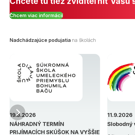
Chcete tu tiež zviditeľniť Vašu 
Chcem viac informácií
Nadchádzajúce podujatia
na školách
Predchádzajúci
19.8.2026
11.9.2026
NÁHRADNÝ TERMÍN
Slobodný 
PRIJÍMACÍCH SKÚŠOK NA VYŠŠIE