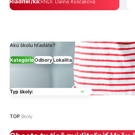
Riaditeľ/ka:
RNDr. Darina Koščaková
Akú školu hľadáte?
Kategórie
Odbory
Lokalita
Vyberte kraj
TOP
školy
Zobraziť všetky študijné odbory »