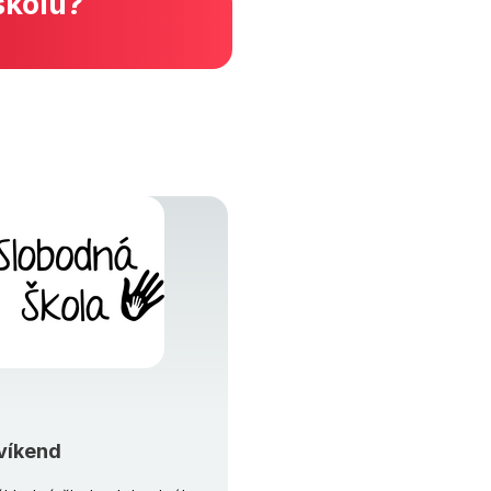
školu?
víkend