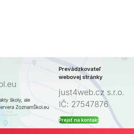
Prevádzkovateľ
webovej stránky
l.eu
just4web.cz s.r.o.
akty školy, ale
IČ: 27547876
servera ZoznamŠkol.eu
Prejsť na kontakt