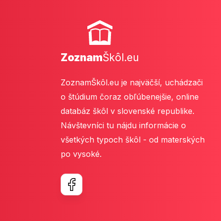
Zoznam
Škôl.eu
ZoznamŠkôl.eu je najväčší, uchádzači
o štúdium čoraz obľúbenejšie, online
databáz škôl v slovenské republike.
Návštevníci tu nájdu informácie o
všetkých typoch škôl - od materských
po vysoké.