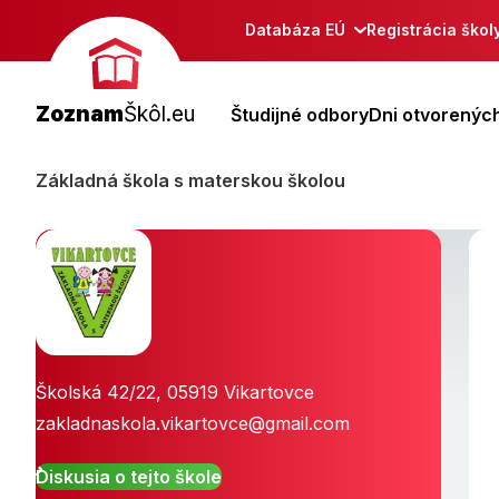
Databáza EÚ
Registrácia škol
Zoznam
Škôl.eu
Študijné odbory
Dni otvorených
Základná škola s materskou školou
Školská 42/22
,
05919
Vikartovce
zakladnaskola.vikartovce@gmail.com
Diskusia o tejto škole