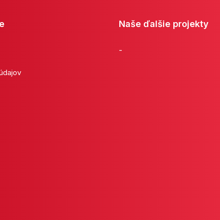
e
Naše ďalšie projekty
-
 údajov