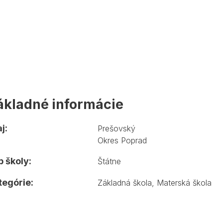
ákladné informácie
j:
Prešovský
Okres Poprad
 školy:
Štátne
tegórie:
Základná škola
,
Materská škola