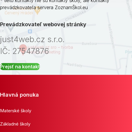
* tieto kontakty nie sú kontakty školy, ale kontakty
prevádzkovateľa servera ZoznamŠkol.eu
Prevádzkovateľ webovej stránky
just4web.cz s.r.o.
IČ: 27547876
Prejsť na kontakt
Hlavná ponuka
Materské školy
Základné školy