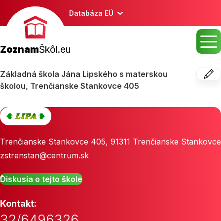
Databáza EÚ
Zoznam
Škôl.eu
Základná škola Jána Lipského s materskou
školou, Trenčianske Stankovce 405
Trenčianske Stankovce 405
,
91311
Trenčianske Stankovce
zstrenstan@centrum.sk
Diskusia o tejto škole
Kontakt:
32/6496326