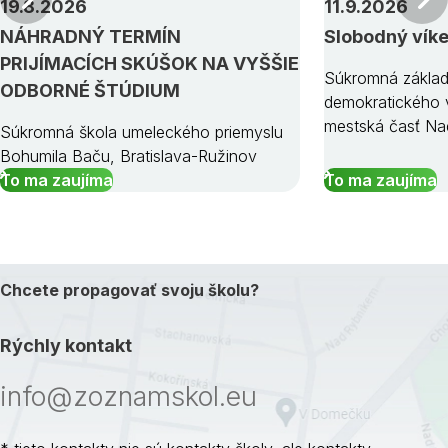
19.8.2026
11.9.2026
NÁHRADNÝ TERMÍN
Slobodný vík
PRIJÍMACÍCH SKÚŠOK NA VYŠŠIE
Súkromná základ
ODBORNÉ ŠTÚDIUM
demokratického v
mestská časť Na
Súkromná škola umeleckého priemyslu
Bohumila Baču, Bratislava-Ružinov
To ma zaujíma
To ma zaujíma
Chcete propagovať svoju školu?
Rýchly kontakt
info@zoznamskol.eu