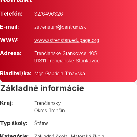
Telefón:
32/6496326
E-mail:
zstrenstan@centrum.sk
WWW:
www.zstrenstan.edupage.org
Adresa:
Trenčianske Stankovce 405
91311 Trenčianske Stankovce
Riaditeľ/ka:
Mgr. Gabriela Trnavská
Základné informácie
Kraj:
Trenčiansky
Okres Trenčín
Typ školy:
Štátne
Kategórie:
Základná škola
,
Materská škola