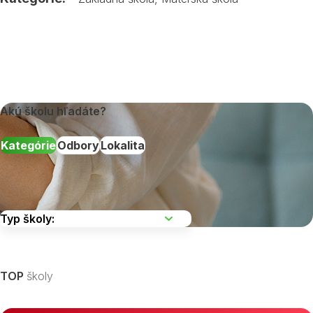
Akú školu hľadáte?
Kategórie
Odbory
Lokalita
Vyberte kraj
TOP
školy