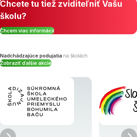
Chcete tu tiež zviditeľniť Vašu
školu?
Zobraziť všetky študijné odbory »
Chcem viac informácií
Nadchádzajúce podujatia
na školách
Zobraziť ďalšie akcie
Predchádzajúci