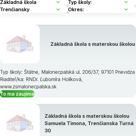
Základná škola s materskou školou
Typ školy: Štátne, Malonecpalská ul. 206/37, 97101 Prievidza
Riaditeľ/ka: RNDr. Ľubomíra Holíková,
www.zsmalonecpalska.sk
To ma zaujíma
Základná škola s materskou školou
Samuela Timona, Trenčianska Turná
30