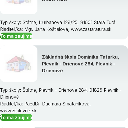
Typ školy: Štátne, Hurbanova 128/25, 91601 Stará Turá
Riaditeľ/ka: Mgr. Jana Koštialová, www.zsstaratura.sk
To ma zaujíma
Základná škola Dominika Tatarku,
Plevník - Drienové 284, Plevník -
Drienové
Typ školy: Štátne, Plevník - Drienové 284, 01826 Plevník -
Drienové
Riaditeľ/ka: PaedDr. Dagmara Smataníková,
www.zsplevnik.sk
To ma zaujíma