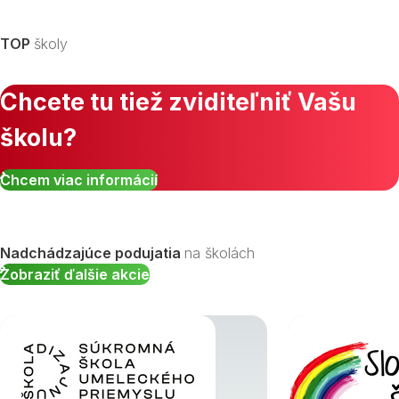
TOP
školy
Chcete tu tiež zviditeľniť Vašu
školu?
Chcem viac informácií
Nadchádzajúce podujatia
na školách
Zobraziť ďalšie akcie