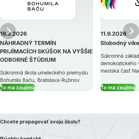
Predchádzajúci
19.8.2026
11.9.2026
NÁHRADNÝ TERMÍN
Slobodný vík
PRIJÍMACÍCH SKÚŠOK NA VYŠŠIE
Súkromná základ
ODBORNÉ ŠTÚDIUM
demokratického v
mestská časť Na
Súkromná škola umeleckého priemyslu
Bohumila Baču, Bratislava-Ružinov
To ma zaujíma
To ma zaujíma
Chcete propagovať svoju školu?
Rýchly kontakt