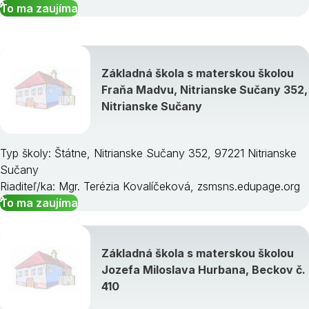
To ma zaujíma
Základná škola s materskou školou
Fraňa Madvu, Nitrianske Sučany 352,
Nitrianske Sučany
Typ školy: Štátne, Nitrianske Sučany 352, 97221 Nitrianske
Sučany
Riaditeľ/ka: Mgr. Terézia Kovalíčeková, zsmsns.edupage.org
To ma zaujíma
Základná škola s materskou školou
Jozefa Miloslava Hurbana, Beckov č.
410