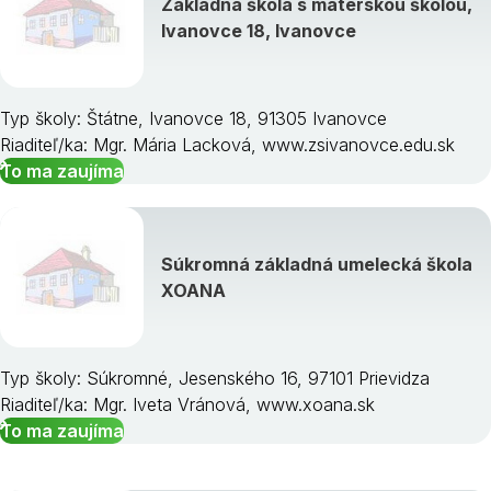
Základná škola s materskou školou,
Ivanovce 18, Ivanovce
Typ školy: Štátne, Ivanovce 18, 91305 Ivanovce
Riaditeľ/ka: Mgr. Mária Lacková, www.zsivanovce.edu.sk
To ma zaujíma
Súkromná základná umelecká škola
XOANA
Typ školy: Súkromné, Jesenského 16, 97101 Prievidza
Riaditeľ/ka: Mgr. Iveta Vránová, www.xoana.sk
To ma zaujíma