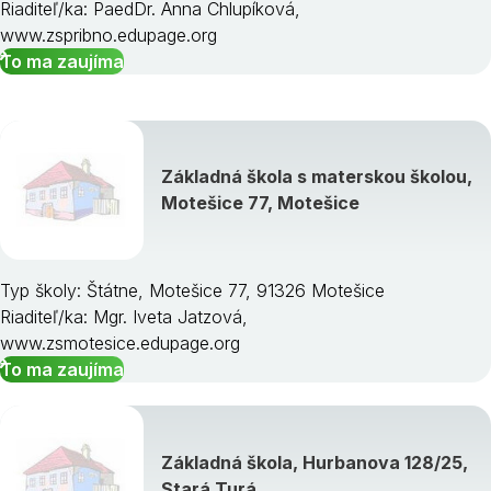
Riaditeľ/ka: PaedDr. Anna Chlupíková,
www.zspribno.edupage.org
To ma zaujíma
Základná škola s materskou školou,
Motešice 77, Motešice
Typ školy: Štátne, Motešice 77, 91326 Motešice
Riaditeľ/ka: Mgr. Iveta Jatzová,
www.zsmotesice.edupage.org
To ma zaujíma
Základná škola, Hurbanova 128/25,
Stará Turá