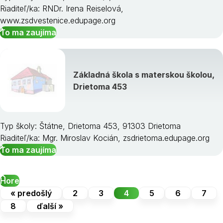
Riaditeľ/ka: RNDr. Irena Reiselová,
www.zsdvestenice.edupage.org
To ma zaujíma
Základná škola s materskou školou,
Drietoma 453
Typ školy: Štátne, Drietoma 453, 91303 Drietoma
Riaditeľ/ka: Mgr. Miroslav Kocián, zsdrietoma.edupage.org
To ma zaujíma
Hore
« predošlý
2
3
4
5
6
7
8
ďalší »