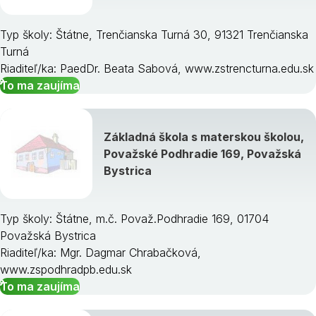
Typ školy: Štátne, Trenčianska Turná 30, 91321 Trenčianska
Turná
Riaditeľ/ka: PaedDr. Beata Sabová, www.zstrencturna.edu.sk
To ma zaujíma
Základná škola s materskou školou,
Považské Podhradie 169, Považská
Bystrica
Typ školy: Štátne, m.č. Považ.Podhradie 169, 01704
Považská Bystrica
Riaditeľ/ka: Mgr. Dagmar Chrabačková,
www.zspodhradpb.edu.sk
To ma zaujíma