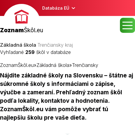
Databáza EÚ
Zoznam
Škôl.eu
Základná škola
Trenčiansky kraj
Vyhľadané
259
škôl v databáze
ZoznamŠkôl.eu
»
Základná škola
»
Trenčiansky
Nájdite základné školy na Slovensku – štátne aj
súkromné školy s informáciami o zápise,
výučbe a zameraní. Prehľadný zoznam škôl
podľa lokality, kontaktov a hodnotenia.
ZoznamŠkôl.eu vám pomôže vybrať tú
najlepšiu školu pre vaše dieťa.