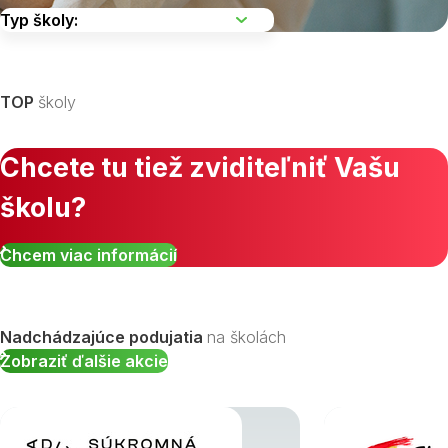
Vyberte kraj
TOP
školy
Chcete tu tiež zviditeľniť Vašu
školu?
Zobraziť všetky študijné odbory »
Chcem viac informácií
Nadchádzajúce podujatia
na školách
Zobraziť ďalšie akcie