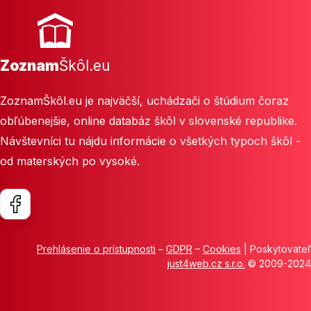
Zoznam
Škôl.eu
ZoznamŠkôl.eu je najväčší, uchádzači o štúdium čoraz
obľúbenejšie, online databáz škôl v slovenské republike.
Návštevníci tu nájdu informácie o všetkých typoch škôl -
od materských po vysoké.
Prehlásenie o prístupnosti
–
GDPR
–
Cookies
| Poskytovateľ
just4web.cz s.r.o.
© 2009-2024