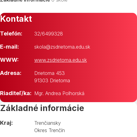
Kontakt
Telefón:
32/6499328
E-mail:
skola@zsdrietoma.edu.sk
WWW:
www.zsdrietoma.edu.sk
Adresa:
Drietoma 453
91303 Drietoma
Riaditeľ/ka:
Mgr. Andrea Polhorská
Základné informácie
Kraj:
Trenčiansky
Okres Trenčín