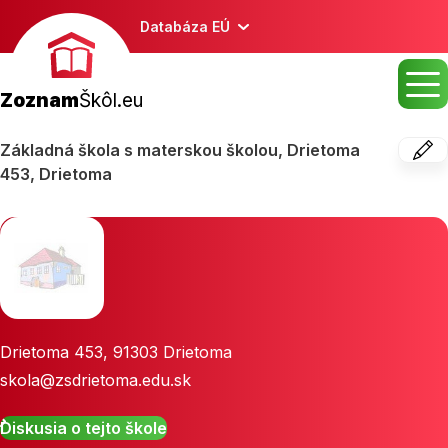
Databáza EÚ
Zoznam
Škôl.eu
Základná škola s materskou školou, Drietoma
453, Drietoma
Drietoma 453
,
91303
Drietoma
skola@zsdrietoma.edu.sk
Diskusia o tejto škole