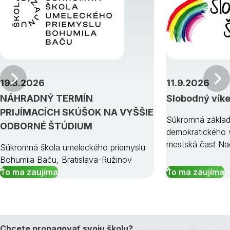
Predchádzajúci
19.8.2026
11.9.2026
NÁHRADNÝ TERMÍN
Slobodný vík
PRIJÍMACÍCH SKÚŠOK NA VYŠŠIE
Súkromná základ
ODBORNÉ ŠTÚDIUM
demokratického v
mestská časť Na
Súkromná škola umeleckého priemyslu
Bohumila Baču, Bratislava-Ružinov
To ma zaujíma
To ma zaujíma
Chcete propagovať svoju školu?