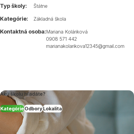
Typ školy:
Štátne
Kategórie:
Základná škola
Kontaktná osoba:
Mariana Koláriková
0908 571 442
marianakolarikova12345@gmail.com
Akú školu hľadáte?
Kategórie
Odbory
Lokalita