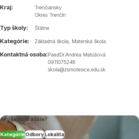
Kraj:
Trenčiansky
Okres Trenčín
Typ školy:
Štátne
Kategórie:
Základná škola
,
Materská škola
Kontaktná osoba:
PaedDr.Andrea Matúšová
0911075248
skola@zsmotesice.edu.sk
Akú školu hľadáte?
Kategórie
Odbory
Lokalita