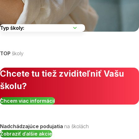
Vyberte kraj
TOP
školy
Chcete tu tiež zviditeľniť Vašu
školu?
Zobraziť všetky študijné odbory »
Chcem viac informácií
Nadchádzajúce podujatia
na školách
Zobraziť ďalšie akcie