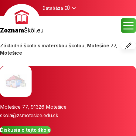
Databáza EÚ
Zoznam
Škôl.eu
Základná škola s materskou školou, Motešice 77,
Motešice
Motešice 77
,
91326
Motešice
skola@zsmotesice.edu.sk
Diskusia o tejto škole