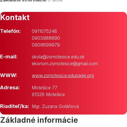
Kontakt
Telefón:
0911075248
0903988890
0909899979
E-mail:
skola@zsmotesice.edu.sk
ekonom.zsmotesice@gmail.com
WWW:
www.zsmotesice.edupage.org
Adresa:
Motešice 77
91326 Motešice
Riaditeľ/ka:
Mgr. Zuzana Goláňová
Základné informácie