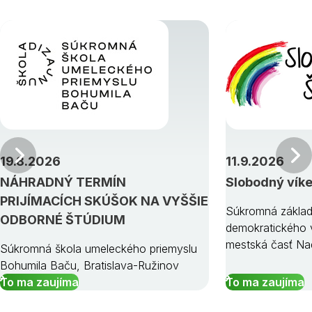
Predchádzajúci
19.8.2026
11.9.2026
NÁHRADNÝ TERMÍN
Slobodný vík
PRIJÍMACÍCH SKÚŠOK NA VYŠŠIE
Súkromná základ
ODBORNÉ ŠTÚDIUM
demokratického v
mestská časť Na
Súkromná škola umeleckého priemyslu
Bohumila Baču, Bratislava-Ružinov
To ma zaujíma
To ma zaujíma