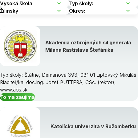
Akadémia ozbrojených síl generála
Milana Rastislava Štefánika
Typ školy: Štátne, Demänová 393, 031 01 Liptovský Mikuláš
Riaditeľ/ka: doc.Ing. Jozef PUTTERA, CSc. (rektor),
www.aos.sk
To ma zaujíma
Katolícka univerzita v Ružomberku