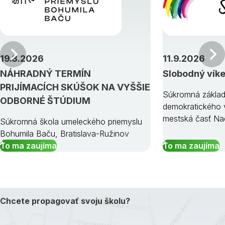
Predchádzajúci
19.8.2026
11.9.2026
NÁHRADNÝ TERMÍN
Slobodný vík
PRIJÍMACÍCH SKÚŠOK NA VYŠŠIE
Súkromná základ
ODBORNÉ ŠTÚDIUM
demokratického v
mestská časť Na
Súkromná škola umeleckého priemyslu
Bohumila Baču, Bratislava-Ružinov
To ma zaujíma
To ma zaujíma
Chcete propagovať svoju školu?