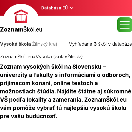
Databáza EÚ
Zoznam
Škôl.eu
Vysoká škola
Žilinský kraj
Vyhľadané
3
škôl v databáze
ZoznamŠkôl.eu
»
Vysoká škola
»
Žilinský
Zoznam vysokých škôl na Slovensku –
univerzity a fakulty s informáciami o odboroch,
prijímacom konaní, online testoch a
možnostiach štúdia. Nájdite štátne aj súkromné
VŠ podľa lokality a zamerania. ZoznamŠkôl.eu
vám pomôže vybrať tú najlepšiu vysokú školu
pre vašu budúcnosť.