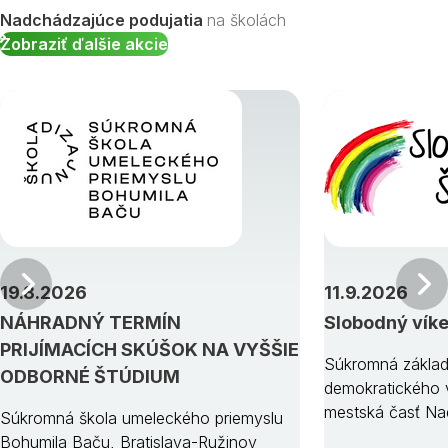
Nadchádzajúce podujatia
na školách
Zobraziť ďalšie akcie
Predchádzajúci
19.8.2026
11.9.2026
NÁHRADNÝ TERMÍN
Slobodný vík
PRIJÍMACÍCH SKÚŠOK NA VYŠŠIE
Súkromná základ
ODBORNÉ ŠTÚDIUM
demokratického v
mestská časť Na
Súkromná škola umeleckého priemyslu
Bohumila Baču, Bratislava-Ružinov