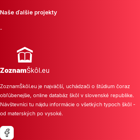
Naše ďalšie projekty
-
Zoznam
Škôl.eu
ZoznamŠkôl.eu je najväčší, uchádzači o štúdium čoraz
obľúbenejšie, online databáz škôl v slovenské republike.
Návštevníci tu nájdu informácie o všetkých typoch škôl -
od materských po vysoké.