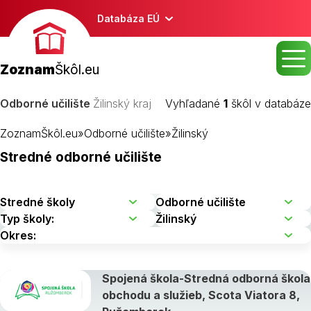
Databáza EÚ
Zoznam
Škôl.eu
Odborné učilište
Žilinský kraj
Vyhľadané
1
škôl v databáze
ZoznamŠkôl.eu
»
Odborné učilište
»
Žilinský
Stredné odborné učilište
Spojená škola-Stredná odborná škola
obchodu a služieb, Scota Viatora 8,