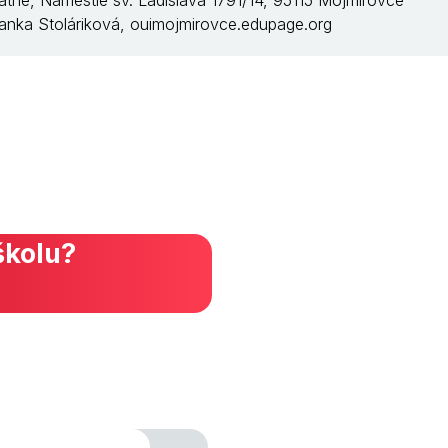
tátne, Námestie sv. Ladislava 1791/14, 95115 Mojmírovce
 Janka Stoláriková, ouimojmirovce.edupage.org
školu?