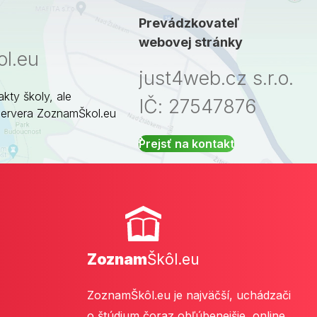
Prevádzkovateľ
webovej stránky
l.eu
just4web.cz s.r.o.
akty školy, ale
IČ: 27547876
servera ZoznamŠkol.eu
Prejsť na kontakt
Zoznam
Škôl.eu
ZoznamŠkôl.eu je najväčší, uchádzači
o štúdium čoraz obľúbenejšie, online