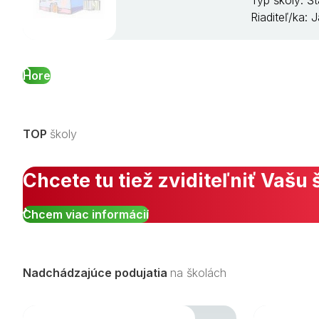
Typ školy: Š
Riaditeľ/ka:
Hore
TOP
školy
Chcete tu tiež zviditeľniť Vašu 
Chcem viac informácií
Nadchádzajúce podujatia
na školách