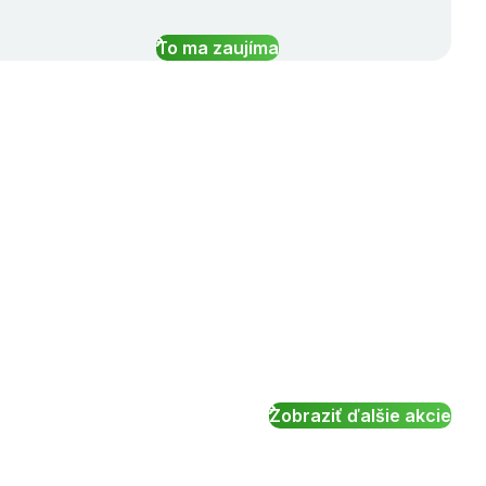
To ma zaujíma
Zobraziť ďalšie akcie