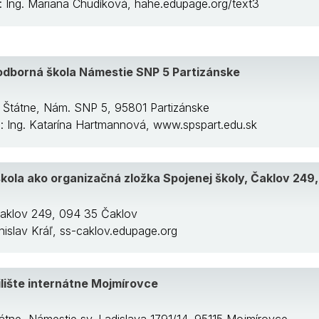
a: Ing. Mariana Chudíková, hahe.edupage.org/text3
odborná škola Námestie SNP 5 Partizánske
: Štátne, Nám. SNP 5, 95801 Partizánske
ka: Ing. Katarína Hartmannová, www.spspart.edu.sk
kola ako organizačná zložka Spojenej školy, Čaklov 249
Čaklov 249, 094 35 Čaklov
anislav Kráľ, ss-caklov.edupage.org
lište internátne Mojmírovce