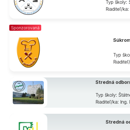
Typ školy:
Riaditeľ/ka
Sponzorovaná
Súkrom
Typ ško
Riadite
Stredná odborn
Typ školy: Štát
Riaditeľ/ka: In
Stredná od