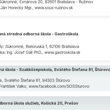
 Súkromné, Exnárova 20, 82601 Bratislava - Ružinov
: Ján Horecký Mgr., www.sous-ruzinov.sk
ná stredná odborná škola - Gastroškola
ly: Súkromné, Bieloruská 1, 82106 Bratislava
ľ/ka: Ing. Jozef Gáll PhD., www.gastroskola.sk
á škola - Szakközépiskola, Svätého Štefana 81, Štúrov
ne, Svätého Štefana 81, 94303 Štúrovo
g. František Valko, www.facebook.com/SOSSturovo
borná škola služieb, Košická 20, Prešov