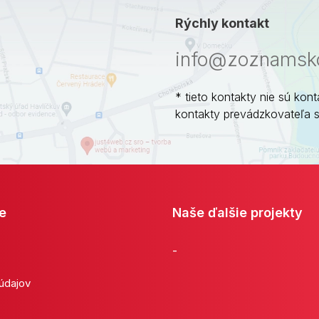
Rýchly kontakt
info@zoznamsko
* tieto kontakty nie sú kont
kontakty prevádzkovateľa 
e
Naše ďalšie projekty
-
 údajov