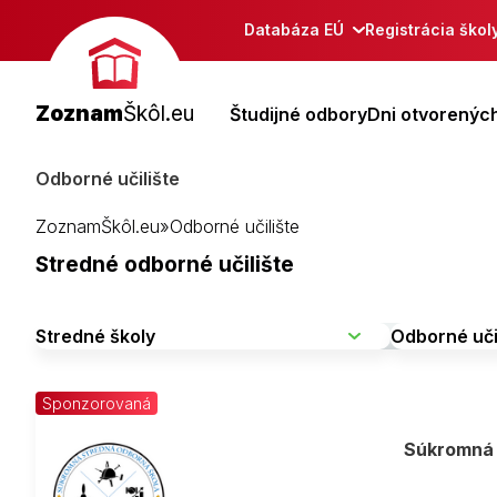
Databáza EÚ
Registrácia škol
Zoznam
Škôl.eu
Študijné odbory
Dni otvorených
Odborné učilište
ZoznamŠkôl.eu
»
Odborné učilište
Stredné odborné učilište
Sponzorovaná
Súkromná 