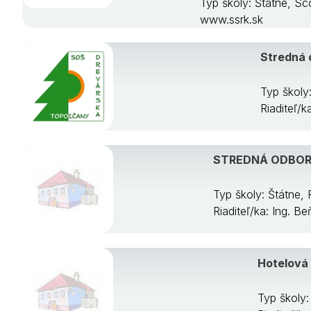
Typ školy: Štátne, S
www.ssrk.sk
Stredná 
Typ školy
Riaditeľ/
STREDNÁ ODBORNÁ
Typ školy: Štátne,
Riaditeľ/ka: Ing. B
Hotelová
Typ školy