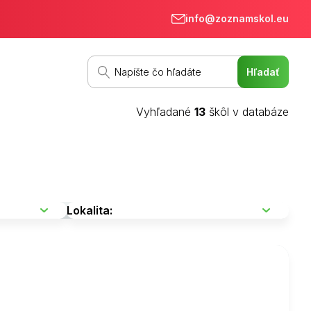
info@zoznamskol.eu
Vyhľadané
13
škôl v databáze