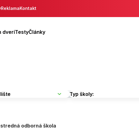
y
Reklama
Kontakt
 dverí
Testy
Články
stredná odborná škola