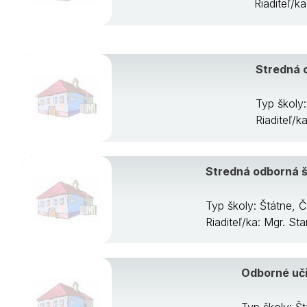
Riaditeľ/k
Stredná 
Typ školy
Riaditeľ/
Stredná odborná š
Typ školy: Štátne, 
Riaditeľ/ka: Mgr. St
Odborné uči