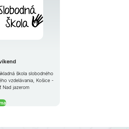
víkend
kladná škola slobodného
ého vzdelávania, Košice -
ť Nad jazerom
íma