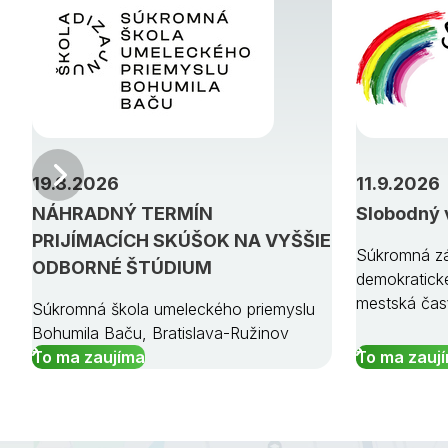
Predchádzajúci
19.8.2026
11.9.2026
NÁHRADNÝ TERMÍN
Slobodný 
PRIJÍMACÍCH SKÚŠOK NA VYŠŠIE
Súkromná zá
ODBORNÉ ŠTÚDIUM
demokratick
mestská čas
Súkromná škola umeleckého priemyslu
Bohumila Baču, Bratislava-Ružinov
To ma zaujíma
To ma zauj