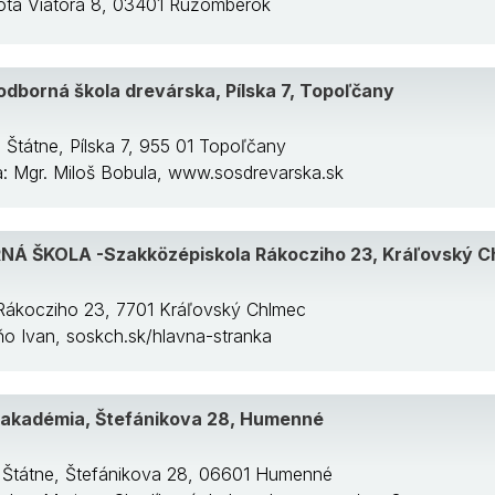
cota Viatora 8, 03401 Ružomberok
odborná škola drevárska, Pílska 7, Topoľčany
: Štátne, Pílska 7, 955 01 Topoľčany
ka: Mgr. Miloš Bobula, www.sosdrevarska.sk
 ŠKOLA -Szakközépiskola Rákocziho 23, Kráľovský C
 Rákocziho 23, 7701 Kráľovský Chlmec
eňo Ivan, soskch.sk/hlavna-stranka
 akadémia, Štefánikova 28, Humenné
: Štátne, Štefánikova 28, 06601 Humenné