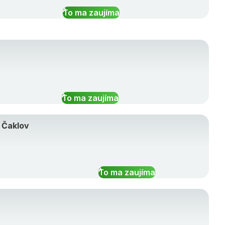
To ma zaujíma
To ma zaujíma
, Čaklov
To ma zaujíma