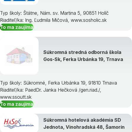
Typ školy: Štátne, Nám. sv. Martina 5, 90851 Holíč
Riaditeľ/ka: Ing. Ľudmila Mičová, www.sosholic.sk
To ma zaujíma
Súkromná stredná odborná škola
Gos-Sk, Ferka Urbánka 19, Trnava
Typ školy: Súkromné, Ferka Urbánka 19, 91810 Trnava
Riaditeľ/ka: PaedDr. Janka Hečková /gen.riad./,
www.ssoutt.sk
To ma zaujíma
Súkromná hotelová akadémia SD
Jednota, Vinohradská 48, Šamorín