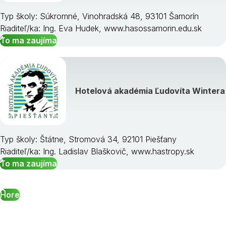
Typ školy: Súkromné, Vinohradská 48, 93101 Šamorín
Riaditeľ/ka: Ing. Eva Hudek, www.hasossamorin.edu.sk
To ma zaujíma
Hotelová akadémia Ľudovíta Wintera
Typ školy: Štátne, Stromová 34, 92101 Piešťany
Riaditeľ/ka: Ing. Ladislav Blaškovič, www.hastropy.sk
To ma zaujíma
Hore