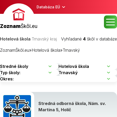
Databáza EÚ
Zoznam
Škôl.eu
Hotelová škola
Trnavský kraj
Vyhľadané
4
škôl v databáze
ZoznamŠkôl.eu
»
Hotelová škola
»
Trnavský
Stredná odborná škola, Nám. sv.
Martina 5, Holíč