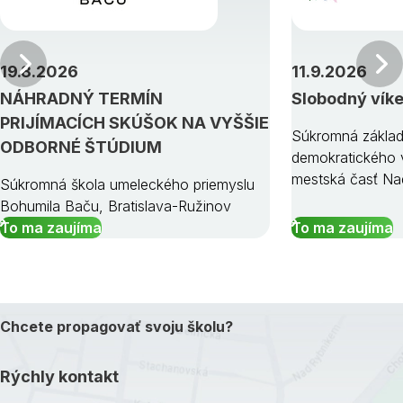
Predchádzajúci
19.8.2026
11.9.2026
NÁHRADNÝ TERMÍN
Slobodný vík
PRIJÍMACÍCH SKÚŠOK NA VYŠŠIE
Súkromná základ
ODBORNÉ ŠTÚDIUM
demokratického v
mestská časť Na
Súkromná škola umeleckého priemyslu
Bohumila Baču, Bratislava-Ružinov
To ma zaujíma
To ma zaujíma
Chcete propagovať svoju školu?
Rýchly kontakt