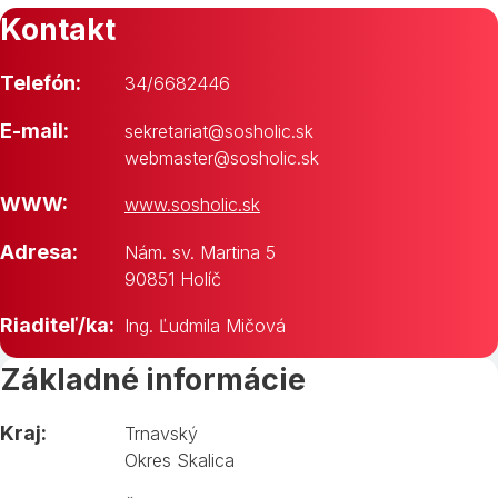
Kontakt
Telefón:
34/6682446
E-mail:
sekretariat@sosholic.sk
webmaster@sosholic.sk
WWW:
www.sosholic.sk
Adresa:
Nám. sv. Martina 5
90851 Holíč
Riaditeľ/ka:
Ing. Ľudmila Mičová
Základné informácie
Kraj:
Trnavský
Okres Skalica