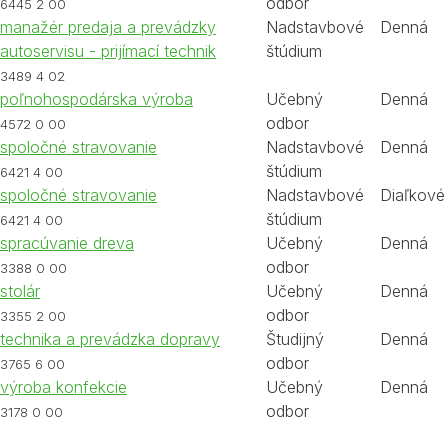
odbor
6445 2 00
manažér predaja a prevádzky
Nadstavbové
Denná
autoservisu - prijímací technik
štúdium
3489 4 02
poľnohospodárska výroba
Učebný
Denná
odbor
4572 0 00
spoločné stravovanie
Nadstavbové
Denná
štúdium
6421 4 00
spoločné stravovanie
Nadstavbové
Diaľkové
štúdium
6421 4 00
spracúvanie dreva
Učebný
Denná
odbor
3388 0 00
stolár
Učebný
Denná
odbor
3355 2 00
technika a prevádzka dopravy
Študijný
Denná
odbor
3765 6 00
výroba konfekcie
Učebný
Denná
odbor
3178 0 00