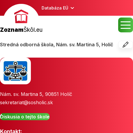
Databáza EÚ
Zoznam
Škôl.eu
Stredná odborná škola, Nám. sv. Martina 5, Holíč
Nám. sv. Martina 5
,
90851
Holíč
sekretariat@sosholic.sk
Diskusia o tejto škole
Kontakt: