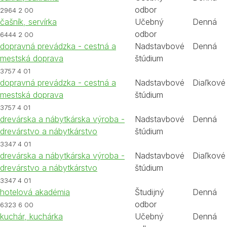
odbor
2964 2 00
čašník, servírka
Učebný
Denná
odbor
6444 2 00
dopravná prevádzka - cestná a
Nadstavbové
Denná
mestská doprava
štúdium
3757 4 01
dopravná prevádzka - cestná a
Nadstavbové
Diaľkové
mestská doprava
štúdium
3757 4 01
drevárska a nábytkárska výroba -
Nadstavbové
Denná
drevárstvo a nábytkárstvo
štúdium
3347 4 01
drevárska a nábytkárska výroba -
Nadstavbové
Diaľkové
drevárstvo a nábytkárstvo
štúdium
3347 4 01
hotelová akadémia
Študijný
Denná
odbor
6323 6 00
kuchár, kuchárka
Učebný
Denná