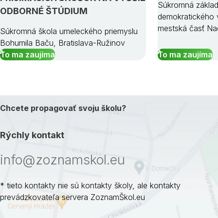
Súkromná základ
ODBORNÉ ŠTÚDIUM
demokratického v
mestská časť Na
Súkromná škola umeleckého priemyslu
Bohumila Baču, Bratislava-Ružinov
To ma zaujíma
To ma zaujíma
Chcete propagovať svoju školu?
Rýchly kontakt
info@zoznamskol.eu
* tieto kontakty nie sú kontakty školy, ale kontakty
prevádzkovateľa servera ZoznamŠkol.eu