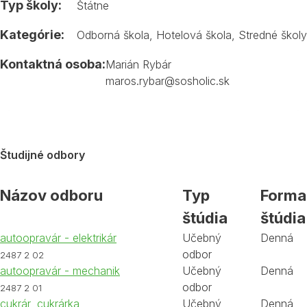
Typ školy:
Štátne
Kategórie:
Odborná škola
,
Hotelová škola
,
Stredné školy
Kontaktná osoba:
Marián Rybár
maros.rybar@sosholic.sk
Študijné odbory
Názov odboru
Typ
Forma
štúdia
štúdia
autoopravár - elektrikár
Učebný
Denná
odbor
2487 2 02
autoopravár - mechanik
Učebný
Denná
odbor
2487 2 01
cukrár, cukrárka
Učebný
Denná