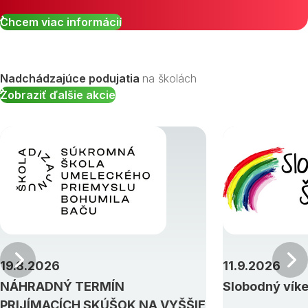
Chcem viac informácií
Nadchádzajúce podujatia
na školách
Zobraziť ďalšie akcie
Predchádzajúci
19.8.2026
11.9.2026
NÁHRADNÝ TERMÍN
Slobodný vík
PRIJÍMACÍCH SKÚŠOK NA VYŠŠIE