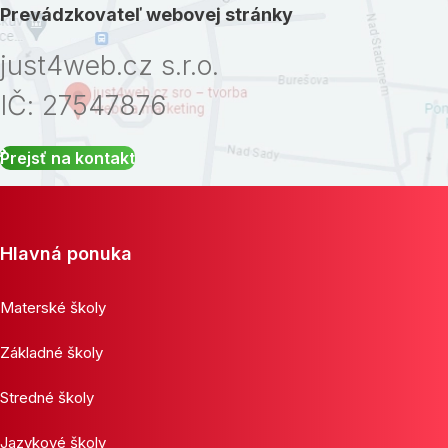
Prevádzkovateľ webovej stránky
just4web.cz s.r.o.
IČ: 27547876
Prejsť na kontakt
Hlavná ponuka
Materské školy
Základné školy
Stredné školy
Jazykové školy