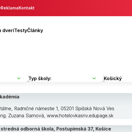
y
Reklama
Kontakt
 dverí
Testy
Články
akadémia
Štátne, Radničné námestie 1, 05201 Spišská Nová Ves
: Ing. Zuzana Sarnová, www.hotelovkasnv.edupage.sk
stredná odborná škola, Postupimská 37, Košice