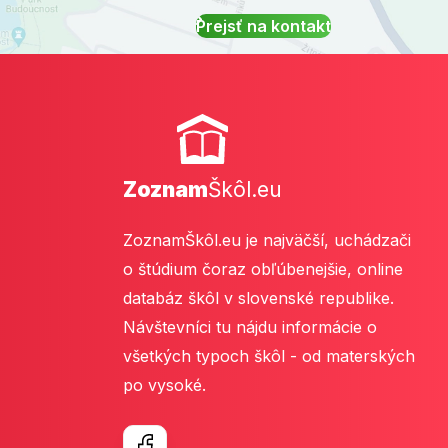
Prejsť na kontakt
Zoznam
Škôl.eu
ZoznamŠkôl.eu je najväčší, uchádzači
o štúdium čoraz obľúbenejšie, online
databáz škôl v slovenské republike.
Návštevníci tu nájdu informácie o
všetkých typoch škôl - od materských
po vysoké.