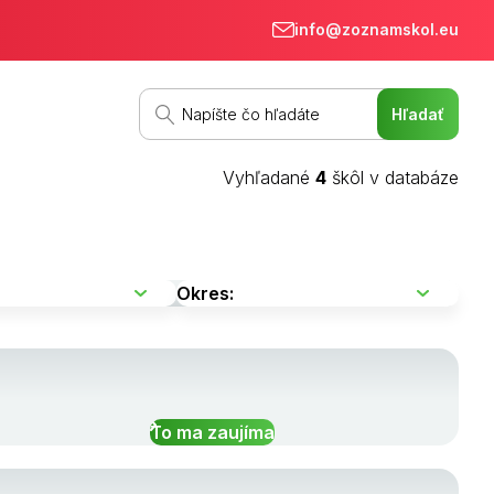
info@zoznamskol.eu
Vyhľadané
4
škôl v databáze
To ma zaujíma