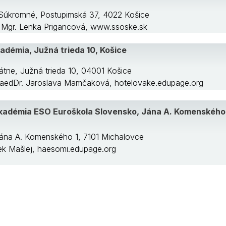
 Súkromné, Postupimská 37, 4022 Košice
a: Mgr. Lenka Prigancová, www.ssoske.sk
adémia, Južná trieda 10, Košice
tátne, Južná trieda 10, 04001 Košice
 PaedDr. Jaroslava Mamčaková, hotelovake.edupage.org
kadémia ESO Euroškola Slovensko, Jána A. Komenského 
Jána A. Komenského 1, 7101 Michalovce
išek Mašlej, haesomi.edupage.org