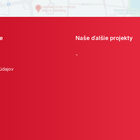
e
Naše ďalšie projekty
-
 údajov