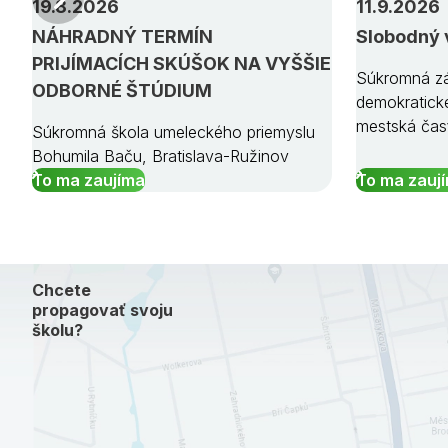
19.8.2026
11.9.2026
NÁHRADNÝ TERMÍN
Slobodný 
PRIJÍMACÍCH SKÚŠOK NA VYŠŠIE
Súkromná zá
ODBORNÉ ŠTÚDIUM
demokratick
mestská čas
Súkromná škola umeleckého priemyslu
Bohumila Baču, Bratislava-Ružinov
To ma zaujíma
To ma zauj
Chcete
propagovať svoju
školu?