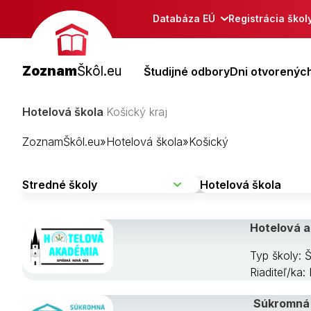
Databáza EÚ
Registrácia škol
Zoznam
Škôl.eu
Študijné odbory
Dni otvorených
Hotelová škola
Košický kraj
ZoznamŠkôl.eu
»
Hotelová škola
»
Košický
Hotelová 
Typ školy: 
Riaditeľ/ka
Súkromná 