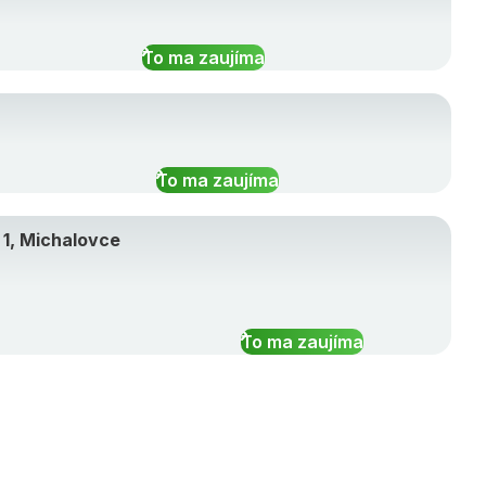
To ma zaujíma
To ma zaujíma
1, Michalovce
To ma zaujíma