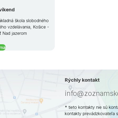
víkend
kladná škola slobodného
ého vzdelávania, Košice -
ť Nad jazerom
íma
Rýchly kontakt
info@zoznamsko
* tieto kontakty nie sú kont
kontakty prevádzkovateľa 