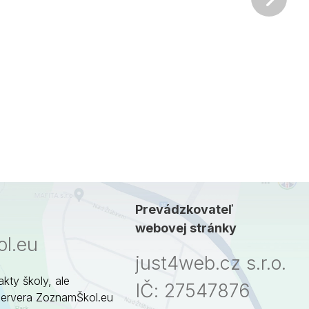
Prevádzkovateľ
webovej stránky
l.eu
just4web.cz s.r.o.
akty školy, ale
IČ: 27547876
servera ZoznamŠkol.eu