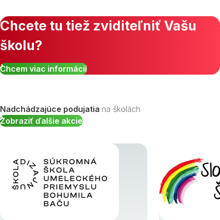
Chcete tu tiež zviditeľniť Vašu
školu?
Zobraziť všetky študijné odbory »
Chcem viac informácií
Nadchádzajúce podujatia
na školách
Zobraziť ďalšie akcie