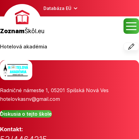
Databáza EÚ
Zoznam
Škôl.eu
Hotelová akadémia
Radničné námestie 1
,
05201
Spišská Nová Ves
hotelovkasnv@gmail.com
Diskusia o tejto škole
Kontakt: