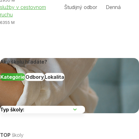
2950 M
služby v cestovnom
Študijný odbor
Denná
ruchu
6355 M
Akú školu hľadáte?
Kategórie
Odbory
Lokalita
Vyberte kraj
TOP
školy