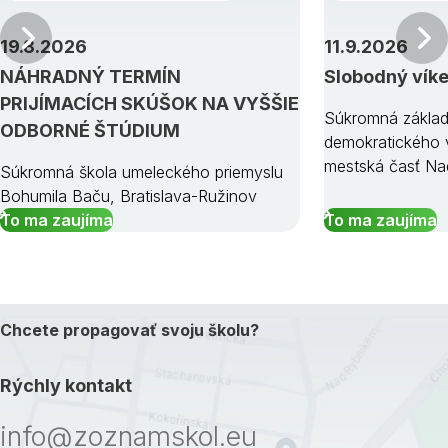
Predchádzajúci
19.8.2026
11.9.2026
NÁHRADNÝ TERMÍN
Slobodný vík
PRIJÍMACÍCH SKÚŠOK NA VYŠŠIE
Súkromná základ
ODBORNÉ ŠTÚDIUM
demokratického v
mestská časť Na
Súkromná škola umeleckého priemyslu
Bohumila Baču, Bratislava-Ružinov
To ma zaujíma
To ma zaujíma
Chcete propagovať svoju školu?
Rýchly kontakt
info@zoznamskol.eu