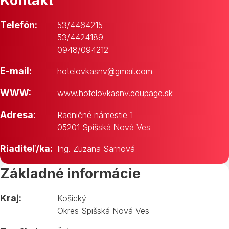
Kontakt
Telefón:
53/4464215
53/4424189
0948/094212
E-mail:
hotelovkasnv@gmail.com
WWW:
www.hotelovkasnv.edupage.sk
Adresa:
Radničné námestie 1
05201 Spišská Nová Ves
Riaditeľ/ka:
Ing. Zuzana Sarnová
Základné informácie
Kraj:
Košický
Okres Spišská Nová Ves