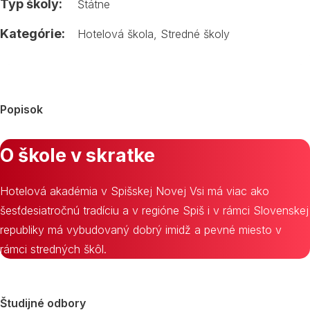
Typ školy:
Štátne
Kategórie:
Hotelová škola
,
Stredné školy
Popisok
O škole v skratke
Hotelová akadémia v Spišskej Novej Vsi má viac ako
šesťdesiatročnú tradíciu a v regióne Spiš i v rámci Slovenskej
republiky má vybudovaný dobrý imidž a pevné miesto v
rámci stredných škôl.
Študijné odbory