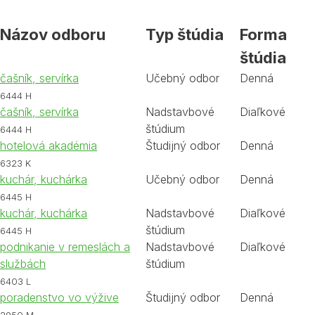
Názov odboru
Typ štúdia
Forma
štúdia
čašník, servírka
Učebný odbor
Denná
6444 H
čašník, servírka
Nadstavbové
Diaľkové
štúdium
6444 H
hotelová akadémia
Študijný odbor
Denná
6323 K
kuchár, kuchárka
Učebný odbor
Denná
6445 H
kuchár, kuchárka
Nadstavbové
Diaľkové
štúdium
6445 H
podnikanie v remeslách a
Nadstavbové
Diaľkové
službách
štúdium
6403 L
poradenstvo vo výžive
Študijný odbor
Denná