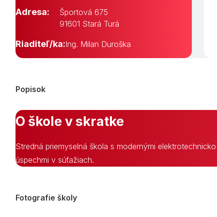
Adresa:
Športová 675
91601 Stará Turá
Riaditeľ/ka:
Ing. Milan Duroška
Popisok
O škole v skratke
Stredná priemyselná škola s modernými elektrotechnicko
úspechmi v súťažiach.
Fotografie školy