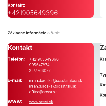
Kontakt:
+421905649396
Základné informácie
o škole
Kontakt
Z
Telefón:
Kra
+421905649396
905647874
32/7763077
Typ
E-mail:
milan.duroska@sosstaratura.sk
Ka
milan.duroska@sosst.tsk.sk
office@sosst.sk
Ko
WWW:
www.sosst.sk