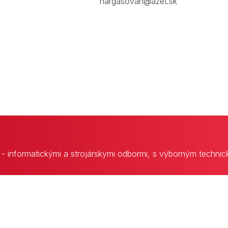
hargasovan@azet.sk
 - informatickými a strojárskymi odbormi, s výborným techni