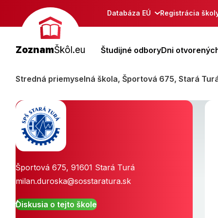
Databáza EÚ
Registrácia škol
Zoznam
Škôl.eu
Študijné odbory
Dni otvorených
Stredná priemyselná škola, Športová 675, Stará Tur
Športová 675
,
91601
Stará Turá
milan.duroska@sosstaratura.sk
Diskusia o tejto škole