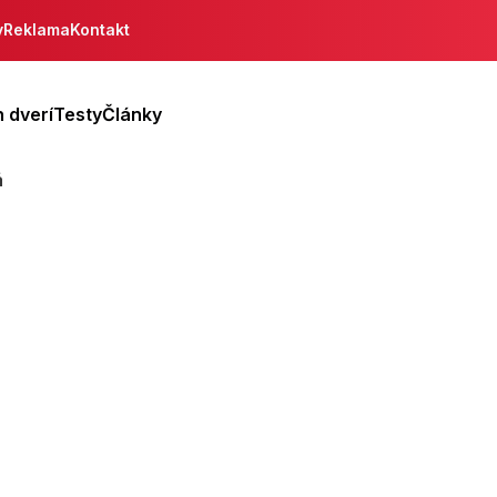
y
Reklama
Kontakt
 dverí
Testy
Články
á