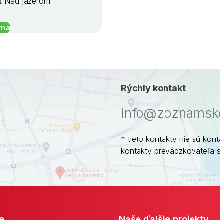
ť Nad jazerom
íma
Rýchly kontakt
info@zoznamsko
* tieto kontakty nie sú kont
kontakty prevádzkovateľa 
e
Naše ďalšie projekty