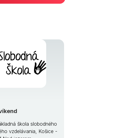
víkend
kladná škola slobodného
ého vzdelávania, Košice -