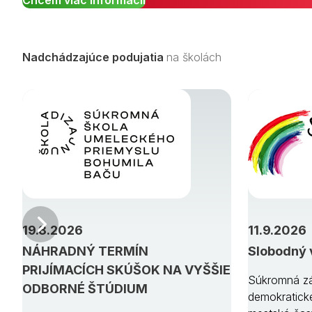
Nadchádzajúce podujatia
na školách
Predchádzajúci
19.8.2026
11.9.2026
NÁHRADNÝ TERMÍN
Slobodný 
PRIJÍMACÍCH SKÚŠOK NA VYŠŠIE
Súkromná zá
ODBORNÉ ŠTÚDIUM
demokratick