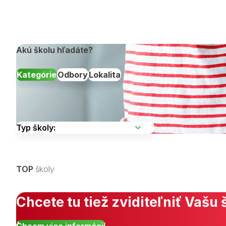
Akú školu hľadáte?
Kategórie
Odbory
Lokalita
Vyberte kraj
TOP
školy
Zobraziť všetky študijné odbory »
Chcete tu tiež zviditeľniť Vašu 
Chcem viac informácií