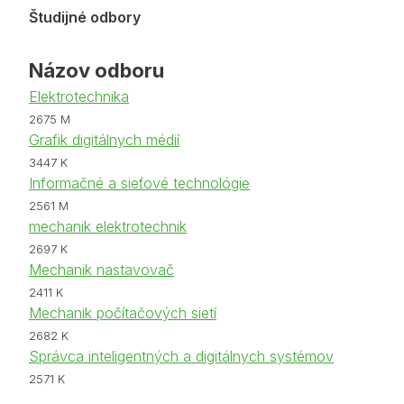
Študijné odbory
Názov odboru
Elektrotechnika
2675 M
Grafik digitálnych médií
3447 K
Informačné a sieťové technológie
2561 M
mechanik elektrotechnik
2697 K
Mechanik nastavovač
2411 K
Mechanik počítačových sietí
2682 K
Správca inteligentných a digitálnych systémov
2571 K