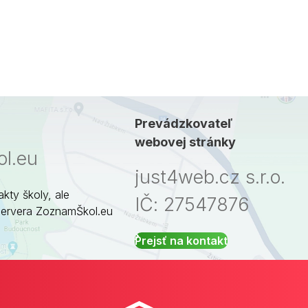
Prevádzkovateľ
webovej stránky
l.eu
just4web.cz s.r.o.
akty školy, ale
IČ: 27547876
servera ZoznamŠkol.eu
Prejsť na kontakt