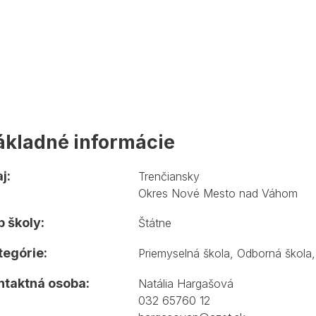
ákladné informácie
j:
Trenčiansky
Okres Nové Mesto nad Váhom
 školy:
Štátne
tegórie:
Priemyselná škola
,
Odborná škola
ntaktná osoba:
Natália Hargašová
032 65760 12