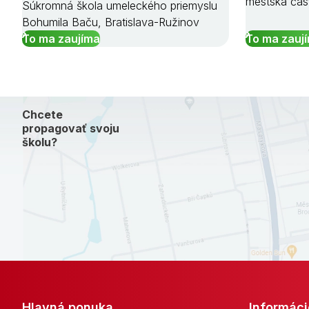
mestská čas
Súkromná škola umeleckého priemyslu
Bohumila Baču, Bratislava-Ružinov
To ma zaujíma
To ma zauj
Chcete
propagovať svoju
školu?
Hlavná ponuka
Informáci