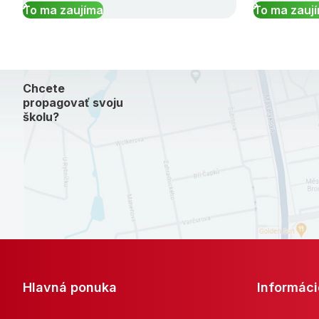
To ma zaujíma
To ma zauj
Chcete
propagovať svoju
školu?
Hlavná ponuka
Informáci