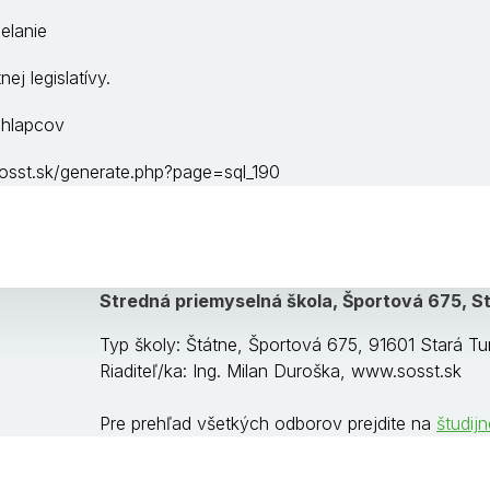
elanie
ej legislatívy.
chlapcov
osst.sk/generate.php?page=sql_190
Stredná priemyselná škola, Športová 675, S
Typ školy: Štátne, Športová 675, 91601 Stará Tu
Riaditeľ/ka: Ing. Milan Duroška, www.sosst.sk
Pre prehľad všetkých odborov prejdite na
študij