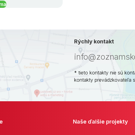
íma
Rýchly kontakt
info@zoznamsko
* tieto kontakty nie sú kont
kontakty prevádzkovateľa 
e
Naše ďalšie projekty