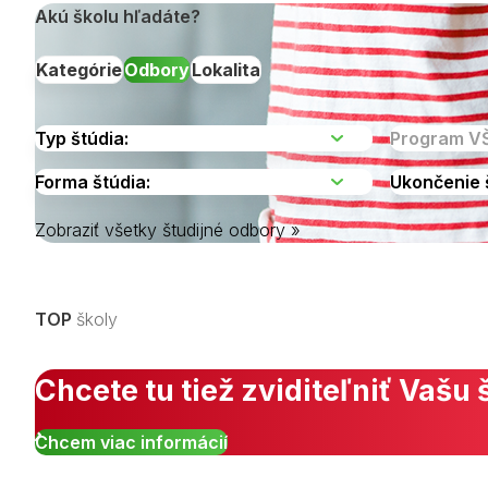
Akú školu hľadáte?
Kategórie
Odbory
Lokalita
Zobraziť všetky študijné odbory »
Vyberte kraj
TOP
školy
Chcete tu tiež zviditeľniť Vašu 
Chcem viac informácií