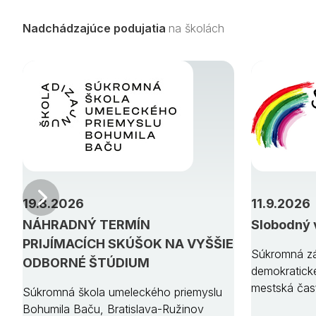
Nadchádzajúce podujatia
na školách
Predchádzajúci
19.8.2026
11.9.2026
NÁHRADNÝ TERMÍN
Slobodný 
PRIJÍMACÍCH SKÚŠOK NA VYŠŠIE
Súkromná zá
ODBORNÉ ŠTÚDIUM
demokratick
mestská čas
Súkromná škola umeleckého priemyslu
Bohumila Baču, Bratislava-Ružinov