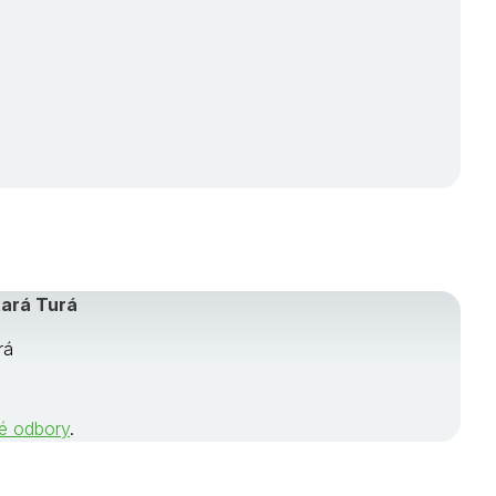
tará Turá
rá
né odbory
.