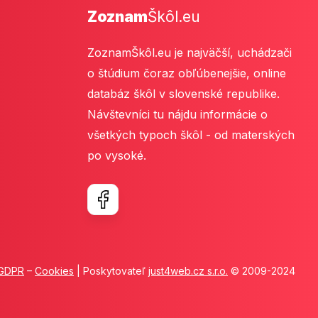
Zoznam
Škôl.eu
ZoznamŠkôl.eu je najväčší, uchádzači
o štúdium čoraz obľúbenejšie, online
databáz škôl v slovenské republike.
Návštevníci tu nájdu informácie o
všetkých typoch škôl - od materských
po vysoké.
GDPR
–
Cookies
| Poskytovateľ
just4web.cz s.r.o.
© 2009-2024