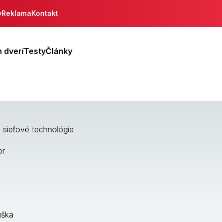
y
Reklama
Kontakt
 dverí
Testy
Články
 sieťové technológie
or
úška