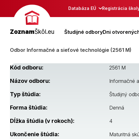
Databáza EÚ
Registrácia škol
Zoznam
Škôl.eu
Študijné odbory
Dni otvorených
Odbor Informačné a sieťové technológie (2561 M)
Kód odboru:
2561 M
Názov odboru:
Informačné a
Typ štúdia:
Študijný odb
Forma štúdia:
Denná
Dĺžka štúdia (v rokoch):
4
Ukončenie štúdia:
Maturitná sk