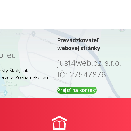
Prevádzkovateľ
webovej stránky
l.eu
just4web.cz s.r.o.
akty školy, ale
IČ: 27547876
servera ZoznamŠkol.eu
Prejsť na kontakt