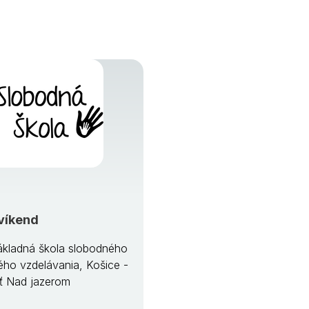
víkend
kladná škola slobodného
ého vzdelávania, Košice -
ť Nad jazerom