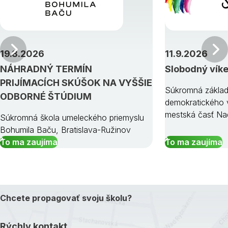
Predchádzajúci
19.8.2026
11.9.2026
NÁHRADNÝ TERMÍN
Slobodný vík
PRIJÍMACÍCH SKÚŠOK NA VYŠŠIE
Súkromná základ
ODBORNÉ ŠTÚDIUM
demokratického v
mestská časť Na
Súkromná škola umeleckého priemyslu
Bohumila Baču, Bratislava-Ružinov
To ma zaujíma
To ma zaujíma
Chcete propagovať svoju školu?
Rýchly kontakt