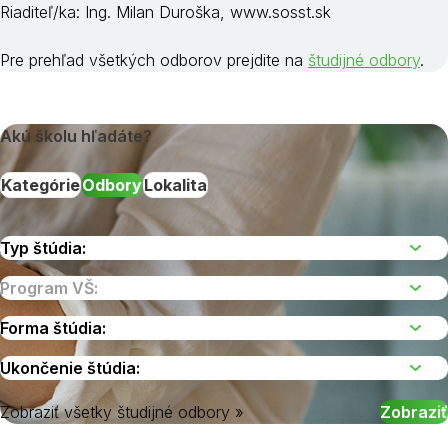
Riaditeľ/ka: Ing. Milan Duroška, www.sosst.sk
Pre prehľad všetkých odborov prejdite na
študijné odbory
.
Akú školu hľadáte?
Kategórie
Odbory
Lokalita
Zobraziť všetky študijné odbory »
Vyberte kraj