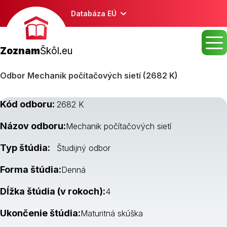
Databáza EÚ
Zoznam
Škôl.eu
Odbor Mechanik počítačových sietí (2682 K)
Kód odboru:
2682 K
Názov odboru:
Mechanik počítačových sietí
Typ štúdia:
Študijný odbor
Forma štúdia:
Denná
Dĺžka štúdia (v rokoch):
4
Ukončenie štúdia:
Maturitná skúška