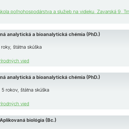
kola poľnohospodárstva a služieb na vidieku, Zavarská 9, T
ná analytická a bioanalytická chémia (PhD.)
 roky, štátna skúška
rírodných vied
ná analytická a bioanalytická chémia (PhD.)
 5 rokov, štátna skúška
rírodných vied
Aplikovaná biológia (Bc.)