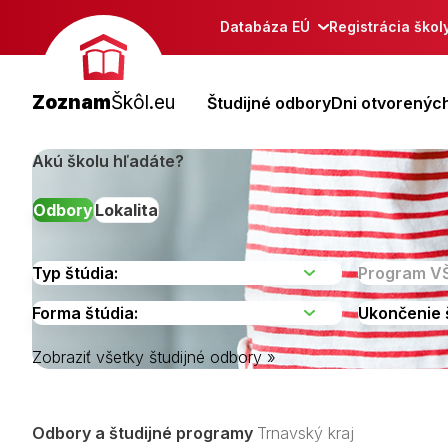
Databáza EÚ
Registrácia škol
Zoznam
Škôl.eu
Študijné odbory
Dni otvorených
Akú školu hľadáte?
Odbory
Lokalita
Zobraziť všetky študijné odbory »
Dunajská Stre
Galanta
Hlohovec
Odbory a študijné programy
Trnavský kraj