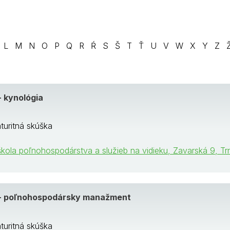
L
M
N
O
P
Q
R
Ŕ
S
Š
T
Ť
U
V
W
X
Y
Z
- kynológia
turitná skúška
kola poľnohospodárstva a služieb na vidieku, Zavarská 9, T
 - poľnohospodársky manažment
turitná skúška