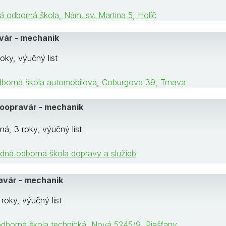
á odborná škola, Nám. sv. Martina 5, Holíč
vár - mechanik
oky, výučný list
dborná škola automobilová, Coburgova 39, Trnava
oopravár - mechanik
á, 3 roky, výučný list
edná odborná škola dopravy a služieb
avár - mechanik
roky, výučný list
odborná škola technická, Nová 5245/9, Piešťany