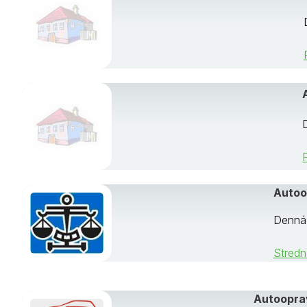
Autoop
Denná,
Stredn
Autooprav