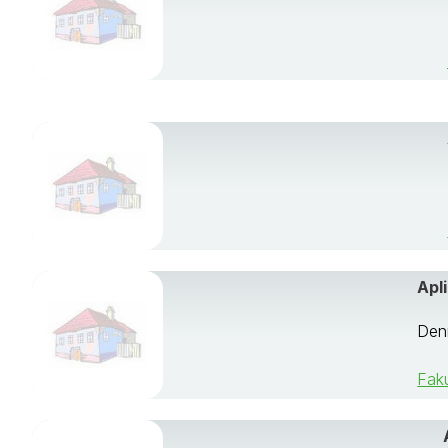
Apl
Denn
Faku