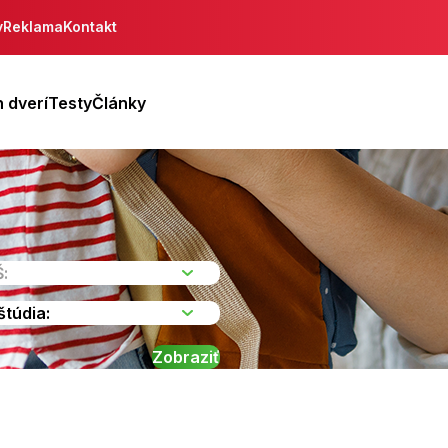
y
Reklama
Kontakt
 dverí
Testy
Články
da