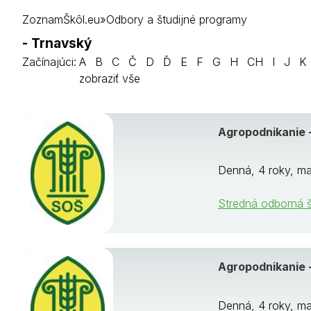
Piešťany
ZoznamŠkôl.eu
»
Odbory a študijné programy
Senica
Skalica
- Trnavský
Trnava
Začínajúci:
A
B
C
Č
D
Ď
E
F
G
H
CH
I
J
K
zobraziť vše
Agropodnikanie 
Denná, 4 roky, ma
Stredná odborná š
Agropodnikanie
Denná, 4 roky, ma