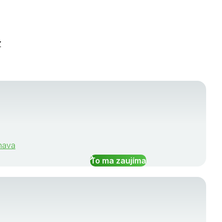
Ž
rnava
To ma zaujíma