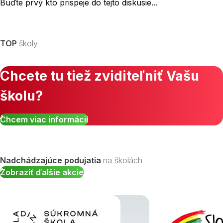
Buďte prvý kto prispeje do tejto diskusie...
TOP
školy
Chcete tu tiež zviditeľniť Vašu
školu?
Chcem viac informácií
Nadchádzajúce podujatia
na školách
Zobraziť ďalšie akcie