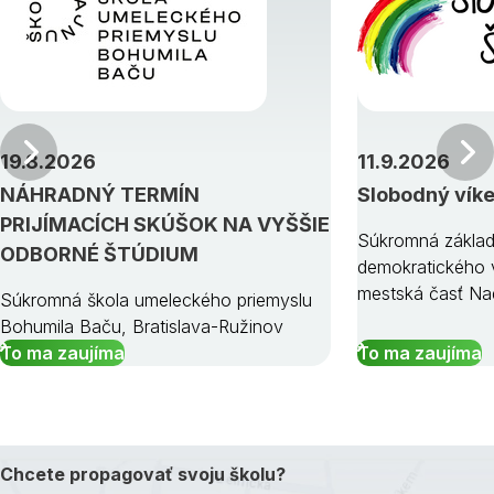
Predchádzajúci
19.8.2026
11.9.2026
NÁHRADNÝ TERMÍN
Slobodný vík
PRIJÍMACÍCH SKÚŠOK NA VYŠŠIE
Súkromná základ
ODBORNÉ ŠTÚDIUM
demokratického v
mestská časť Na
Súkromná škola umeleckého priemyslu
Bohumila Baču, Bratislava-Ružinov
To ma zaujíma
To ma zaujíma
Chcete propagovať svoju školu?