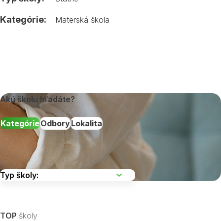
Kategórie:
Materská škola
Akú školu hľadáte?
Kategórie
Odbory
Lokalita
Vyberte kraj
TOP
školy