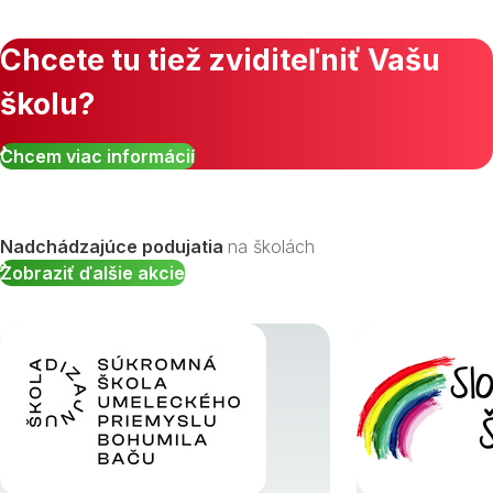
Chcete tu tiež zviditeľniť Vašu
školu?
Zobraziť všetky študijné odbory »
Chcem viac informácií
Nadchádzajúce podujatia
na školách
Zobraziť ďalšie akcie