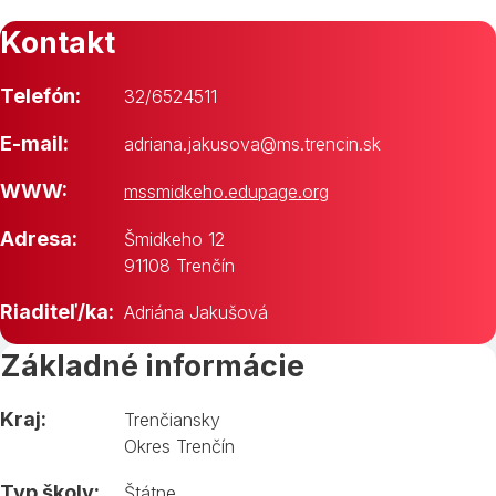
Kontakt
Telefón:
32/6524511
E-mail:
adriana.jakusova@ms.trencin.sk
WWW:
mssmidkeho.edupage.org
Adresa:
Šmidkeho 12
91108 Trenčín
Riaditeľ/ka:
Adriána Jakušová
Základné informácie
Kraj:
Trenčiansky
Okres Trenčín
Typ školy:
Štátne