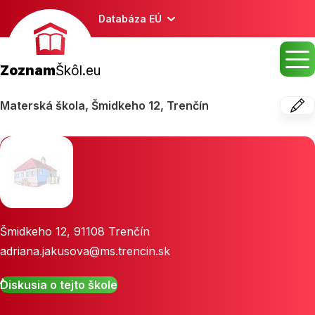
Databáza EÚ
Zoznam
Škôl.eu
Materská škola, Šmidkeho 12, Trenčín
Šmidkeho 12
,
91108
Trenčín
adriana.jakusova@ms.trencin.sk
Diskusia o tejto škole