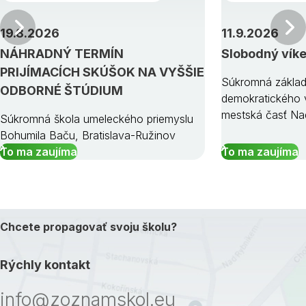
Predchádzajúci
19.8.2026
11.9.2026
NÁHRADNÝ TERMÍN
Slobodný vík
PRIJÍMACÍCH SKÚŠOK NA VYŠŠIE
Súkromná základ
ODBORNÉ ŠTÚDIUM
demokratického v
mestská časť Na
Súkromná škola umeleckého priemyslu
Bohumila Baču, Bratislava-Ružinov
To ma zaujíma
To ma zaujíma
Chcete propagovať svoju školu?
Rýchly kontakt
info@zoznamskol.eu