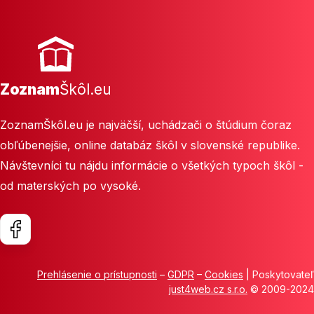
Zoznam
Škôl.eu
ZoznamŠkôl.eu je najväčší, uchádzači o štúdium čoraz
obľúbenejšie, online databáz škôl v slovenské republike.
Návštevníci tu nájdu informácie o všetkých typoch škôl -
od materských po vysoké.
Prehlásenie o prístupnosti
–
GDPR
–
Cookies
| Poskytovateľ
just4web.cz s.r.o.
© 2009-2024