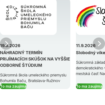
Predchádzajúci
19.8.2026
11.9.2026
NÁHRADNÝ TERMÍN
Slobodný vík
PRIJÍMACÍCH SKÚŠOK NA VYŠŠIE
Súkromná základ
ODBORNÉ ŠTÚDIUM
demokratického v
mestská časť Na
Súkromná škola umeleckého priemyslu
Bohumila Baču, Bratislava-Ružinov
To ma zaujíma
To ma zaujíma