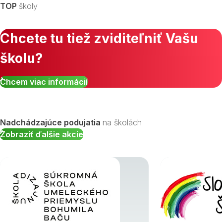
TOP
školy
Chcete tu tiež zviditeľniť Vašu
školu?
Zobraziť všetky študijné odbory »
Chcem viac informácií
Nadchádzajúce podujatia
na školách
Zobraziť ďalšie akcie