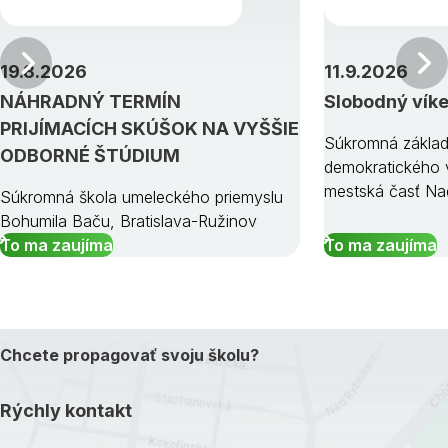
Predchádzajúci
19.8.2026
11.9.2026
NÁHRADNÝ TERMÍN
Slobodný vík
PRIJÍMACÍCH SKÚŠOK NA VYŠŠIE
Súkromná základ
ODBORNÉ ŠTÚDIUM
demokratického v
mestská časť Na
Súkromná škola umeleckého priemyslu
Bohumila Baču, Bratislava-Ružinov
To ma zaujíma
To ma zaujíma
Chcete propagovať svoju školu?
Rýchly kontakt