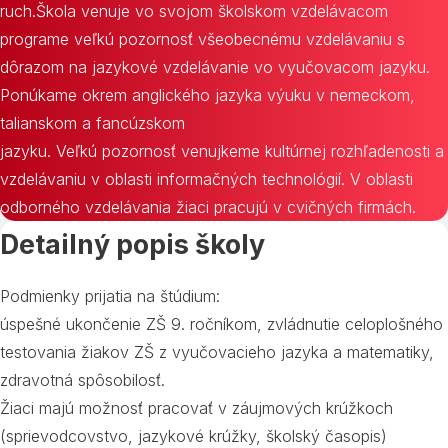
ruch.Škola venuje vo svojom školskom vzdelávacom
programe veľkú pozornosť všeobecnému vzdelávaniu s
dôrazom na jazykové vzdelávanie vo vyučovacom jazyku.
Ponúkame okrem anglického jazyka výuku v nemeckom,
talianskom a fancúzskom
jazyku. Veľkú pozornosť venujkeme kultúrnej rozhľadenosti a
vzdelávaniu v oblasti informačných technológií. V oblasti
odborného vzdelávania žiaci pracujú v cvičných firmách.
Detailný popis školy
Podmienky prijatia na štúdium:
úspešné ukončenie ZŠ 9. ročníkom, zvládnutie celoplošného
testovania žiakov ZŠ z vyučovacieho jazyka a matematiky,
zdravotná spôsobilosť.
Žiaci majú možnosť pracovať v záujmových krúžkoch
(sprievodcovstvo, jazykové krúžky, školský časopis)