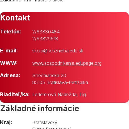
Kontakt
Telefón:
2/63830484
2/63829618
E-mail:
skola@sosznieba.edu.sk
WWW:
www.sospodnikania.edupage.org
Adresa:
Strečnianska 20
85105 Bratislava-Petržalka
Riaditeľ/ka:
Ledererová Nadežda, Ing.
Základné informácie
Kraj:
Bratislavský