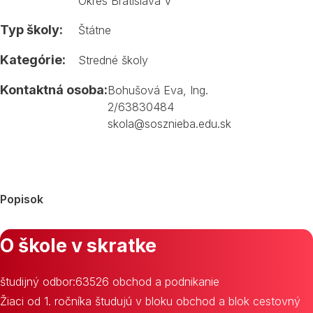
Okres Bratislava V
Typ školy:
Štátne
Kategórie:
Stredné školy
Kontaktná osoba:
Bohušová Eva, Ing.
2/63830484
skola@sosznieba.edu.sk
Popisok
O škole v skratke
študijný odbor:63526 obchod a podnikanie
Žiaci od 1. ročníka študujú v bloku obchod a blok cestovný