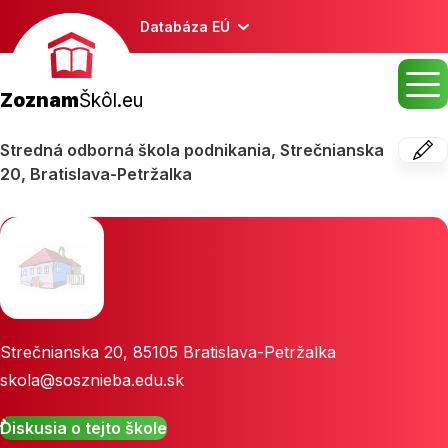
Databáza EÚ
Zoznam
Škôl.eu
Stredná odborná škola podnikania, Strečnianska
20, Bratislava-Petržalka
Strečnianska 20
,
85105
Bratislava-Petržalka
skola@sosznieba.edu.sk
Diskusia o tejto škole