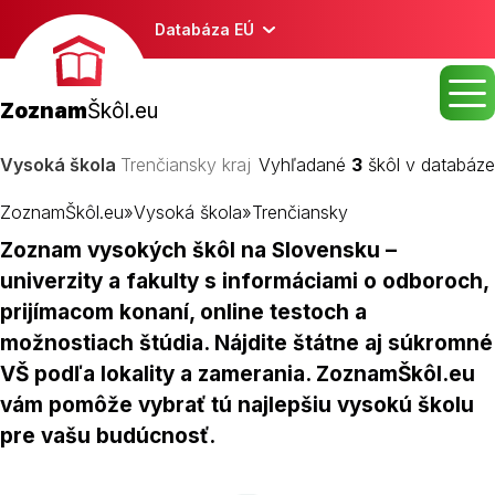
Databáza EÚ
Zoznam
Škôl.eu
Vysoká škola
Trenčiansky kraj
Vyhľadané
3
škôl v databáze
ZoznamŠkôl.eu
»
Vysoká škola
»
Trenčiansky
Zoznam vysokých škôl na Slovensku –
univerzity a fakulty s informáciami o odboroch,
prijímacom konaní, online testoch a
možnostiach štúdia. Nájdite štátne aj súkromné
VŠ podľa lokality a zamerania. ZoznamŠkôl.eu
vám pomôže vybrať tú najlepšiu vysokú školu
pre vašu budúcnosť.