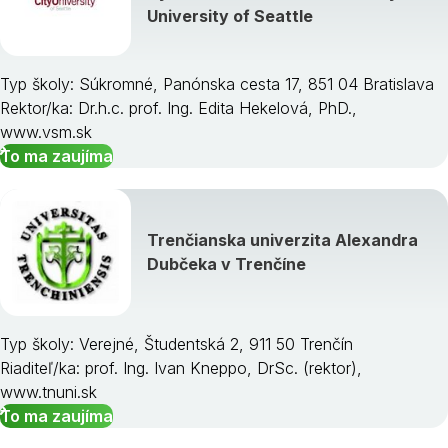
University of Seattle
Typ školy: Súkromné, Panónska cesta 17, 851 04 Bratislava
Rektor/ka: Dr.h.c. prof. Ing. Edita Hekelová, PhD.,
www.vsm.sk
To ma zaujíma
Trenčianska univerzita Alexandra
Dubčeka v Trenčíne
Typ školy: Verejné, Študentská 2, 911 50 Trenčín
Riaditeľ/ka: prof. Ing. Ivan Kneppo, DrSc. (rektor),
www.tnuni.sk
To ma zaujíma