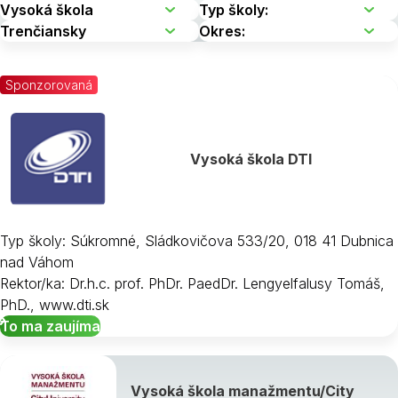
Sponzorovaná
Vysoká škola DTI
Typ školy: Súkromné, Sládkovičova 533/20, 018 41 Dubnica
nad Váhom
Rektor/ka: Dr.h.c. prof. PhDr. PaedDr. Lengyelfalusy Tomáš,
PhD., www.dti.sk
To ma zaujíma
Vysoká škola manažmentu/City