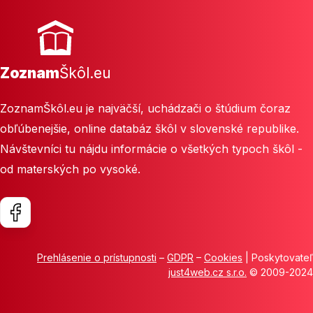
Zoznam
Škôl.eu
ZoznamŠkôl.eu je najväčší, uchádzači o štúdium čoraz
obľúbenejšie, online databáz škôl v slovenské republike.
Návštevníci tu nájdu informácie o všetkých typoch škôl -
od materských po vysoké.
Prehlásenie o prístupnosti
–
GDPR
–
Cookies
| Poskytovateľ
just4web.cz s.r.o.
© 2009-2024