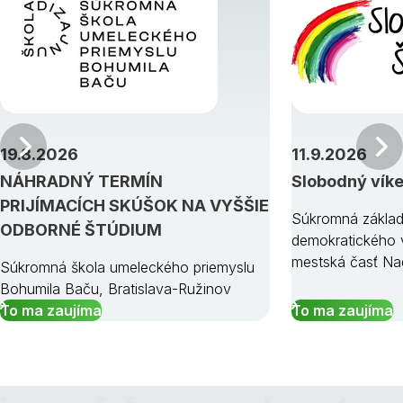
Predchádzajúci
19.8.2026
11.9.2026
NÁHRADNÝ TERMÍN
Slobodný vík
PRIJÍMACÍCH SKÚŠOK NA VYŠŠIE
Súkromná základ
ODBORNÉ ŠTÚDIUM
demokratického v
mestská časť Na
Súkromná škola umeleckého priemyslu
Bohumila Baču, Bratislava-Ružinov
To ma zaujíma
To ma zaujíma