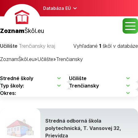
Databáza EÚ
Zoznam
Škôl.eu
Učilište
Trenčiansky kraj
Vyhľadané
1
škôl v databáze
ZoznamŠkôl.eu
»
Učilište
»
Trenčiansky
Stredná odborná škola
polytechnická, T. Vansovej 32,
Prievidza