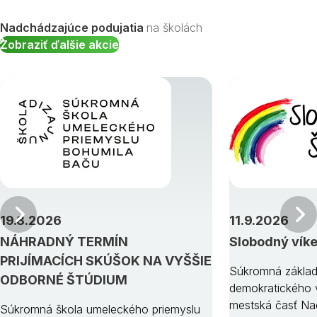
Nadchádzajúce podujatia
na školách
Zobraziť ďalšie akcie
Predchádzajúci
19.8.2026
11.9.2026
NÁHRADNÝ TERMÍN
Slobodný vík
PRIJÍMACÍCH SKÚŠOK NA VYŠŠIE
Súkromná základ
ODBORNÉ ŠTÚDIUM
demokratického v
mestská časť Na
Súkromná škola umeleckého priemyslu