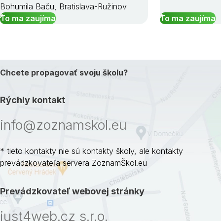
Bohumila Baču, Bratislava-Ružinov
To ma zaujíma
To ma zaujíma
Chcete propagovať svoju školu?
Rýchly kontakt
info@zoznamskol.eu
* tieto kontakty nie sú kontakty školy, ale kontakty
prevádzkovateľa servera ZoznamŠkol.eu
Prevádzkovateľ webovej stránky
just4web.cz s.r.o.