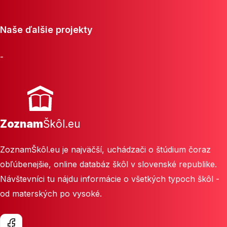
Naše ďalšie projekty
-
Zoznam
Škôl.eu
ZoznamŠkôl.eu je najväčší, uchádzači o štúdium čoraz
obľúbenejšie, online databáz škôl v slovenské republike.
Návštevníci tu nájdu informácie o všetkých typoch škôl -
od materských po vysoké.