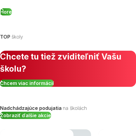
Hore
TOP
školy
Chcete tu tiež zviditeľniť Vašu
školu?
Chcem viac informácií
Nadchádzajúce podujatia
na školách
Zobraziť ďalšie akcie