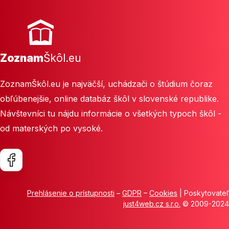
Zoznam
Škôl.eu
ZoznamŠkôl.eu je najväčší, uchádzači o štúdium čoraz
obľúbenejšie, online databáz škôl v slovenské republike.
Návštevníci tu nájdu informácie o všetkých typoch škôl -
od materských po vysoké.
Prehlásenie o prístupnosti
–
GDPR
–
Cookies
| Poskytovateľ
just4web.cz s.r.o.
© 2009-2024