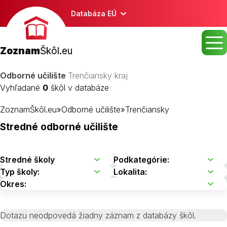
Databáza EÚ
Zoznam
Škôl.eu
Odborné učilište
Trenčiansky kraj
Vyhľadané
0
škôl v databáze
ZoznamŠkôl.eu
»
Odborné učilište
»
Trenčiansky
Stredné odborné učilište
Dotazu neodpovedá žiadny záznam z databázy škôl.