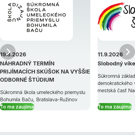
Predchádzajúci
19.8.2026
11.9.2026
NÁHRADNÝ TERMÍN
Slobodný vík
PRIJÍMACÍCH SKÚŠOK NA VYŠŠIE
Súkromná základ
ODBORNÉ ŠTÚDIUM
demokratického v
mestská časť Na
Súkromná škola umeleckého priemyslu
Bohumila Baču, Bratislava-Ružinov
To ma zaujíma
To ma zaujíma