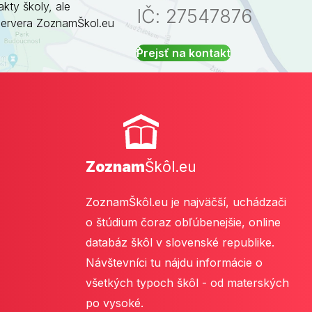
akty školy, ale
IČ: 27547876
servera ZoznamŠkol.eu
Prejsť na kontakt
Zoznam
Škôl.eu
ZoznamŠkôl.eu je najväčší, uchádzači
o štúdium čoraz obľúbenejšie, online
databáz škôl v slovenské republike.
Návštevníci tu nájdu informácie o
všetkých typoch škôl - od materských
po vysoké.