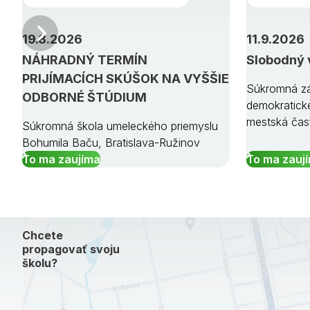
Predchádzajúci
19.8.2026
11.9.2026
NÁHRADNÝ TERMÍN
Slobodný 
PRIJÍMACÍCH SKÚŠOK NA VYŠŠIE
Súkromná zá
ODBORNÉ ŠTÚDIUM
demokratick
mestská čas
Súkromná škola umeleckého priemyslu
Bohumila Baču, Bratislava-Ružinov
To ma zaujíma
To ma zauj
Chcete
propagovať svoju
školu?