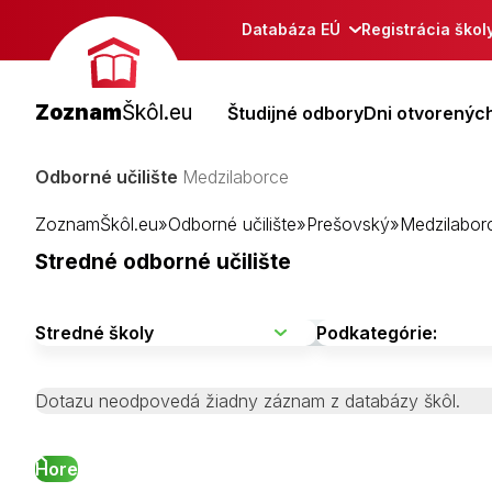
Databáza EÚ
Registrácia škol
Zoznam
Škôl.eu
Študijné odbory
Dni otvorených
Odborné učilište
Medzilaborce
ZoznamŠkôl.eu
»
Odborné učilište
»
Prešovský
»
Medzilabor
Stredné odborné učilište
Dotazu neodpovedá žiadny záznam z databázy škôl.
Hore