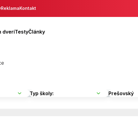
y
Reklama
Kontakt
 dverí
Testy
Články
ce