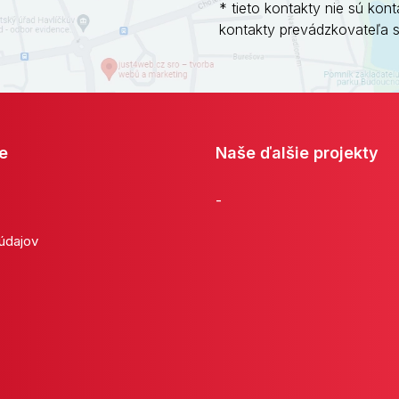
* tieto kontakty nie sú kont
kontakty prevádzkovateľa 
e
Naše ďalšie projekty
-
 údajov