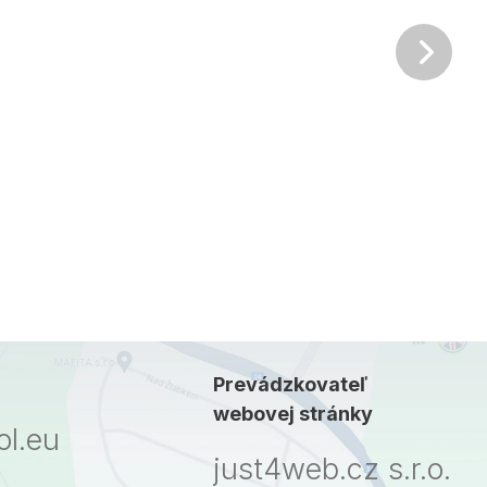
Ďalš
Prevádzkovateľ
webovej stránky
l.eu
just4web.cz s.r.o.