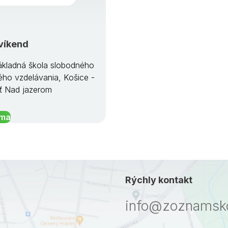
víkend
kladná škola slobodného
ého vzdelávania, Košice -
ť Nad jazerom
íma
Rýchly kontakt
info@zoznamsko