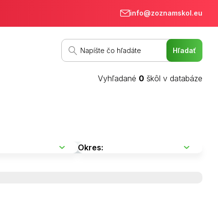
info@zoznamskol.eu
Vyhľadané
0
škôl v databáze