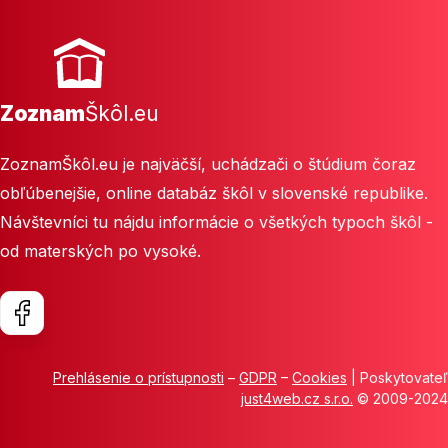
Zoznam
Škôl.eu
ZoznamŠkôl.eu je najväčší, uchádzači o štúdium čoraz
obľúbenejšie, online databáz škôl v slovenské republike.
Návštevníci tu nájdu informácie o všetkých typoch škôl -
od materských po vysoké.
Prehlásenie o prístupnosti
–
GDPR
–
Cookies
| Poskytovateľ
just4web.cz s.r.o.
© 2009-2024