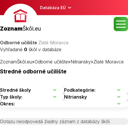
Databáza EÚ
Zoznam
Škôl.eu
Odborné učilište
Zlaté Moravce
Vyhľadané
0
škôl v databáze
ZoznamŠkôl.eu
»
Odborné učilište
»
Nitriansky
»
Zlaté Moravce
Stredné odborné učilište
Dotazu neodpovedá žiadny záznam z databázy škôl.