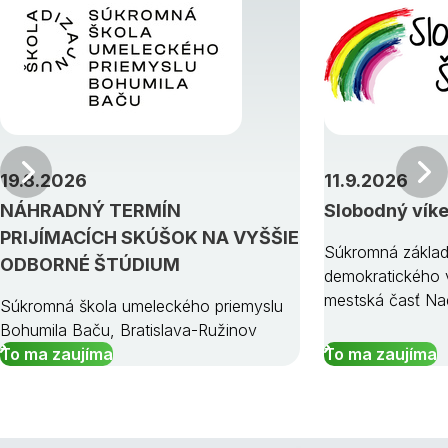
Predchádzajúci
19.8.2026
11.9.2026
NÁHRADNÝ TERMÍN
Slobodný vík
PRIJÍMACÍCH SKÚŠOK NA VYŠŠIE
Súkromná základ
ODBORNÉ ŠTÚDIUM
demokratického v
mestská časť Na
Súkromná škola umeleckého priemyslu
Bohumila Baču, Bratislava-Ružinov
To ma zaujíma
To ma zaujíma