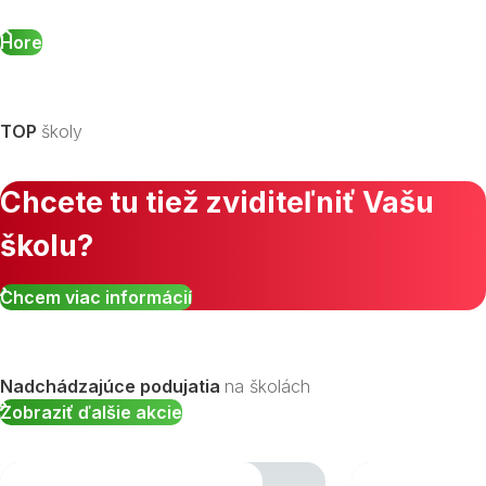
Hore
TOP
školy
Chcete tu tiež zviditeľniť Vašu
školu?
Chcem viac informácií
Nadchádzajúce podujatia
na školách
Zobraziť ďalšie akcie