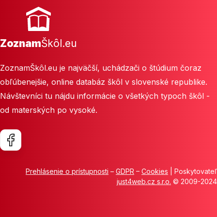
Zoznam
Škôl.eu
ZoznamŠkôl.eu je najväčší, uchádzači o štúdium čoraz
obľúbenejšie, online databáz škôl v slovenské republike.
Návštevníci tu nájdu informácie o všetkých typoch škôl -
od materských po vysoké.
Prehlásenie o prístupnosti
–
GDPR
–
Cookies
| Poskytovateľ
just4web.cz s.r.o.
© 2009-2024