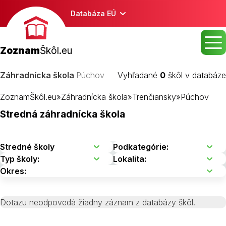
Databáza EÚ
Zoznam
Škôl.eu
Záhradnícka škola
Púchov
Vyhľadané
0
škôl v databáze
ZoznamŠkôl.eu
»
Záhradnícka škola
»
Trenčiansky
»
Púchov
Stredná záhradnícka škola
Dotazu neodpovedá žiadny záznam z databázy škôl.