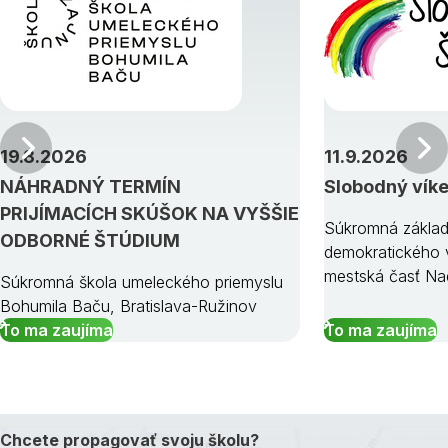
Predchádzajúci
19.8.2026
11.9.2026
NÁHRADNÝ TERMÍN
Slobodný vík
PRIJÍMACÍCH SKÚŠOK NA VYŠŠIE
Súkromná základ
ODBORNÉ ŠTÚDIUM
demokratického v
mestská časť Na
Súkromná škola umeleckého priemyslu
Bohumila Baču, Bratislava-Ružinov
To ma zaujíma
To ma zaujíma
Chcete propagovať svoju školu?