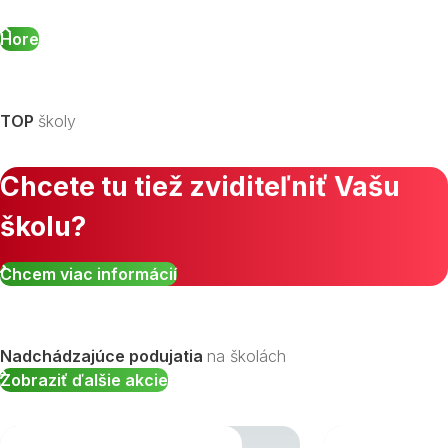
Hore
TOP
školy
Chcete tu tiež zviditeľniť Vašu
školu?
Chcem viac informácií
Nadchádzajúce podujatia
na školách
Zobraziť ďalšie akcie