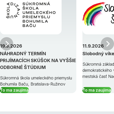
Predchádzajúci
19.8.2026
11.9.2026
NÁHRADNÝ TERMÍN
Slobodný vík
PRIJÍMACÍCH SKÚŠOK NA VYŠŠIE
Súkromná základ
ODBORNÉ ŠTÚDIUM
demokratického v
mestská časť Na
Súkromná škola umeleckého priemyslu
Bohumila Baču, Bratislava-Ružinov
To ma zaujíma
To ma zaujíma