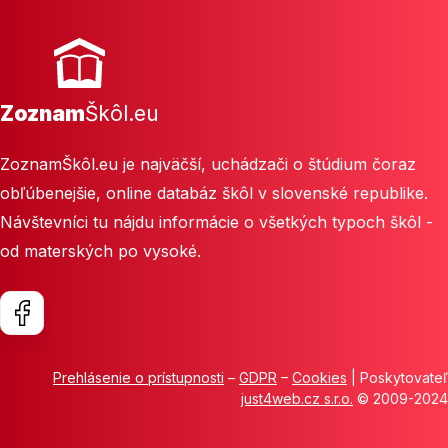
Zoznam
Škôl.eu
ZoznamŠkôl.eu je najväčší, uchádzači o štúdium čoraz
obľúbenejšie, online databáz škôl v slovenské republike.
Návštevníci tu nájdu informácie o všetkých typoch škôl -
od materských po vysoké.
Prehlásenie o prístupnosti
–
GDPR
–
Cookies
| Poskytovateľ
just4web.cz s.r.o.
© 2009-2024