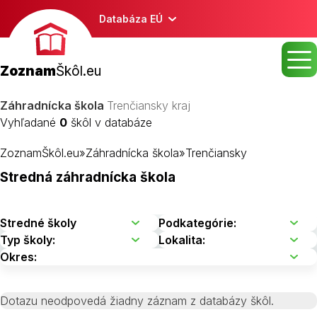
Databáza EÚ
Zoznam
Škôl.eu
Záhradnícka škola
Trenčiansky kraj
Vyhľadané
0
škôl v databáze
ZoznamŠkôl.eu
»
Záhradnícka škola
»
Trenčiansky
Stredná záhradnícka škola
Dotazu neodpovedá žiadny záznam z databázy škôl.