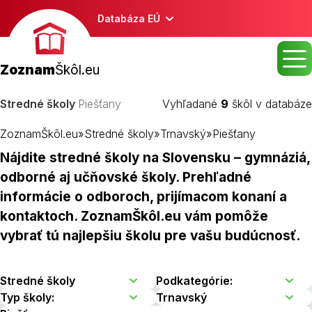
Databáza EÚ
Zoznam
Škôl.eu
Stredné školy
Piešťany
Vyhľadané
9
škôl v databáze
ZoznamŠkôl.eu
»
Stredné školy
»
Trnavský
»
Piešťany
Nájdite stredné školy na Slovensku – gymnáziá,
odborné aj učňovské školy. Prehľadné
informácie o odboroch, prijímacom konaní a
kontaktoch. ZoznamŠkôl.eu vám pomôže
vybrať tú najlepšiu školu pre vašu budúcnosť.