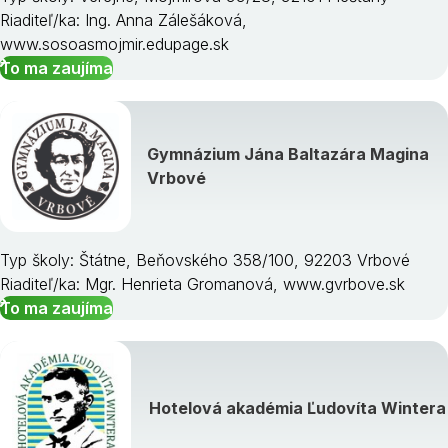
Riaditeľ/ka: Ing. Anna Zálešáková,
www.sosoasmojmir.edupage.sk
To ma zaujíma
Gymnázium Jána Baltazára Magina
Vrbové
Typ školy: Štátne, Beňovského 358/100, 92203 Vrbové
Riaditeľ/ka: Mgr. Henrieta Gromanová, www.gvrbove.sk
To ma zaujíma
Hotelová akadémia Ľudovíta Wintera