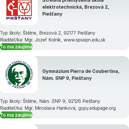
Stredná priemyselná škola
elektrotechnická, Brezová 2,
Piešťany
Typ školy: Štátne, Brezová 2, 92177 Piešťany
Riaditeľ/ka: Mgr. Jozef Kolník, www.spsepn.edu.sk
To ma zaujíma
Gymnázium Pierra de Coubertina,
Nám. SNP 9, Piešťany
Typ školy: Štátne, Nám. SNP 9, 92126 Piešťany
Riaditeľ/ka: Mgr. Miroslava Hanková, gypy.edupage.org
To ma zaujíma