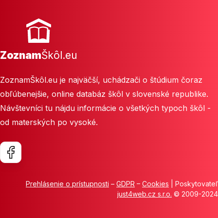
Zoznam
Škôl.eu
ZoznamŠkôl.eu je najväčší, uchádzači o štúdium čoraz
obľúbenejšie, online databáz škôl v slovenské republike.
Návštevníci tu nájdu informácie o všetkých typoch škôl -
od materských po vysoké.
Prehlásenie o prístupnosti
–
GDPR
–
Cookies
| Poskytovateľ
just4web.cz s.r.o.
© 2009-2024