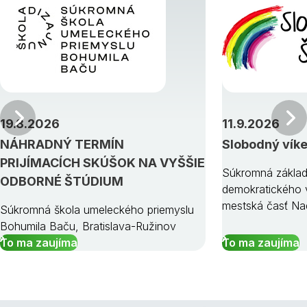
Predchádzajúci
19.8.2026
11.9.2026
NÁHRADNÝ TERMÍN
Slobodný vík
PRIJÍMACÍCH SKÚŠOK NA VYŠŠIE
Súkromná základ
ODBORNÉ ŠTÚDIUM
demokratického v
mestská časť Na
Súkromná škola umeleckého priemyslu
Bohumila Baču, Bratislava-Ružinov
To ma zaujíma
To ma zaujíma