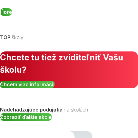
Hore
TOP
školy
Chcete tu tiež zviditeľniť Vašu
školu?
Chcem viac informácií
Nadchádzajúce podujatia
na školách
Zobraziť ďalšie akcie