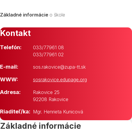
Základné informácie
o škole
Kontakt
Telefón:
033/77961 08
033/77961 02
E-mail:
sos.rakovice@zupa-tt.sk
WWW:
sosrakovice.edupage.org
Adresa:
Rakovice 25
92208 Rakovice
Riaditeľ/ka:
Mgr. Henrieta Kunicová
Základné informácie