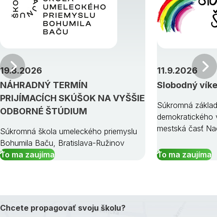
Predchádzajúci
19.8.2026
11.9.2026
NÁHRADNÝ TERMÍN
Slobodný vík
PRIJÍMACÍCH SKÚŠOK NA VYŠŠIE
Súkromná základ
ODBORNÉ ŠTÚDIUM
demokratického v
mestská časť Na
Súkromná škola umeleckého priemyslu
Bohumila Baču, Bratislava-Ružinov
To ma zaujíma
To ma zaujíma
Chcete propagovať svoju školu?