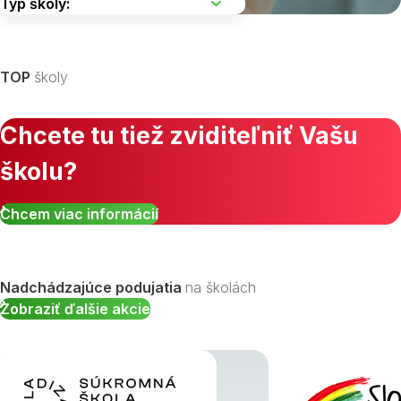
Vyberte kraj
TOP
školy
Chcete tu tiež zviditeľniť Vašu
školu?
Zobraziť všetky študijné odbory »
Chcem viac informácií
Nadchádzajúce podujatia
na školách
Zobraziť ďalšie akcie