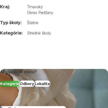
Kraj:
Trnavský
Okres Piešťany
Typ školy:
Štátne
Kategórie:
Stredné školy
Akú školu hľadáte?
Kategórie
Odbory
Lokalita