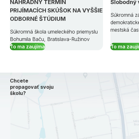
NÁHRADNÝ TERMÍN
Slobodný 
PRIJÍMACÍCH SKÚŠOK NA VYŠŠIE
Súkromná zá
ODBORNÉ ŠTÚDIUM
demokratick
mestská čas
Súkromná škola umeleckého priemyslu
Bohumila Baču, Bratislava-Ružinov
To ma zaujíma
To ma zauj
Chcete
propagovať svoju
školu?