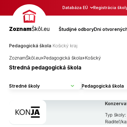
Databáza EÚ
Registrácia škol
Zoznam
Škôl.eu
Študijné odbory
Dni otvorených
Pedagogická škola
Košický kraj
ZoznamŠkôl.eu
»
Pedagogická škola
»
Košický
Stredná pedagogická škola
Konzerva
Typ školy:
Riaditeľ/k