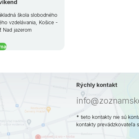
víkend
kladná škola slobodného
ého vzdelávania, Košice -
ť Nad jazerom
íma
Rýchly kontakt
info@zoznamsko
* tieto kontakty nie sú kont
kontakty prevádzkovateľa 