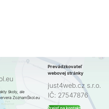
Prevádzkovateľ
webovej stránky
l.eu
just4web.cz s.r.o.
akty školy, ale
IČ: 27547876
servera ZoznamŠkol.eu
Prejsť na kontakt