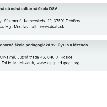
á stredná odborná škola DSA
ly: Súkromné, Komenského 12, 07501 Trebišov
/ka: Mgr. Miroslav Tóth, www.dsatv.sk
dborná škola pedagogická sv. Cyrila a Metoda
 Cirkevná, Južná trieda 48, 040 01 Košice
a: ThLic. Marek Jeník, www.kspgs.edupage.org