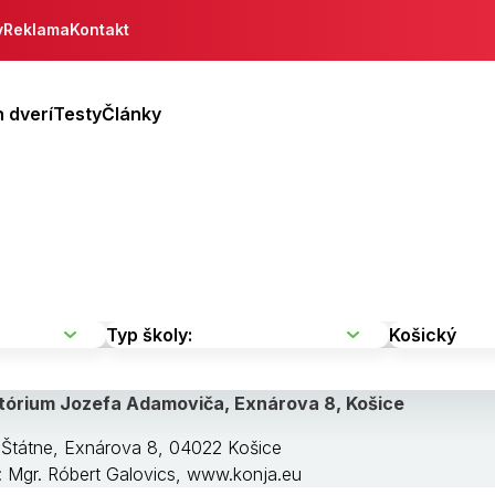
y
Reklama
Kontakt
 dverí
Testy
Články
tórium Jozefa Adamoviča, Exnárova 8, Košice
 Štátne, Exnárova 8, 04022 Košice
a: Mgr. Róbert Galovics, www.konja.eu