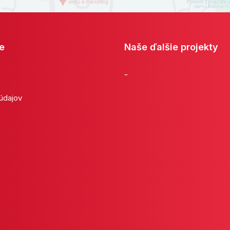
e
Naše ďalšie projekty
-
 údajov