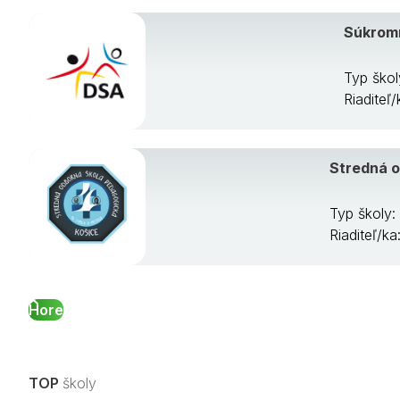
Súkromn
Typ ško
Riaditeľ
Stredná o
Typ školy:
Riaditeľ/k
Hore
TOP
školy