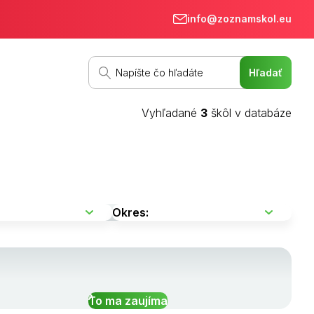
info@zoznamskol.eu
Vyhľadané
3
škôl v databáze
To ma zaujíma