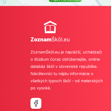
Zoznam
Škôl.eu
ZoznamŠkôl.eu je najväčší, uchádzači
o štúdium čoraz obľúbenejšie, online
databáz škôl v slovenské republike.
Návštevníci tu nájdu informácie o
všetkých typoch škôl - od materských
po vysoké.