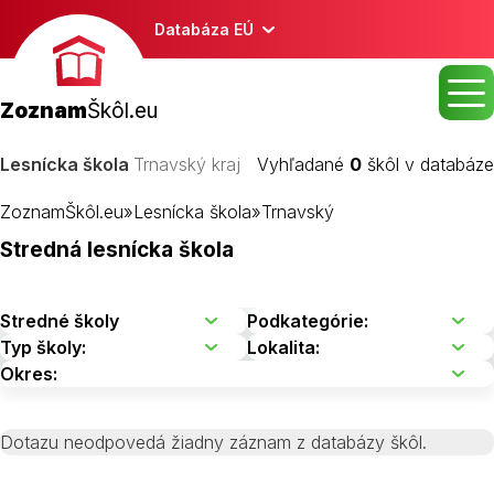
Databáza EÚ
Zoznam
Škôl.eu
Lesnícka škola
Trnavský kraj
Vyhľadané
0
škôl v databáze
ZoznamŠkôl.eu
»
Lesnícka škola
»
Trnavský
Stredná lesnícka škola
Dotazu neodpovedá žiadny záznam z databázy škôl.