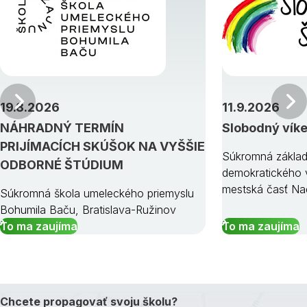
Predchádzajúci
19.8.2026
11.9.2026
NÁHRADNÝ TERMÍN
Slobodný vík
PRIJÍMACÍCH SKÚŠOK NA VYŠŠIE
Súkromná základ
ODBORNÉ ŠTÚDIUM
demokratického v
mestská časť Na
Súkromná škola umeleckého priemyslu
Bohumila Baču, Bratislava-Ružinov
To ma zaujíma
To ma zaujíma
Chcete propagovať svoju školu?