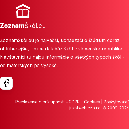
Zoznam
Škôl.eu
ZoznamŠkôl.eu je najväčší, uchádzači o štúdium čoraz
obľúbenejšie, online databáz škôl v slovenské republike.
Návštevníci tu nájdu informácie o všetkých typoch škôl -
od materských po vysoké.
Prehlásenie o prístupnosti
–
GDPR
–
Cookies
| Poskytovateľ
just4web.cz s.r.o.
© 2009-2024