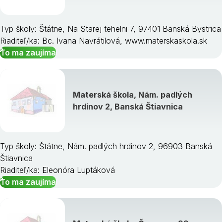
Typ školy: Štátne, Na Starej tehelni 7, 97401 Banská Bystrica
Riaditeľ/ka: Bc. Ivana Navrátilová, www.materskaskola.sk
To ma zaujíma
Materská škola, Nám. padlých
hrdinov 2, Banská Štiavnica
Typ školy: Štátne, Nám. padlých hrdinov 2, 96903 Banská
Štiavnica
Riaditeľ/ka: Eleonóra Luptáková
To ma zaujíma