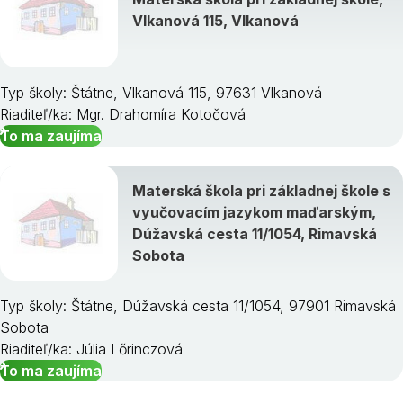
Vlkanová 115, Vlkanová
Typ školy: Štátne, Vlkanová 115, 97631 Vlkanová
Riaditeľ/ka: Mgr. Drahomíra Kotočová
To ma zaujíma
Materská škola pri základnej škole s
vyučovacím jazykom maďarským,
Dúžavská cesta 11/1054, Rimavská
Sobota
Typ školy: Štátne, Dúžavská cesta 11/1054, 97901 Rimavská
Sobota
Riaditeľ/ka: Júlia Lőrinczová
To ma zaujíma