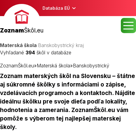
Databáza EÚ
Zoznam
Škôl.eu
Materská škola
Banskobystrický kraj
Vyhľadané
394
škôl v databáze
ZoznamŠkôl.eu
»
Materská škola
»
Banskobystrický
Zoznam materských škôl na Slovensku – štátne
aj súkromné škôlky s informáciami o zápise,
vzdelávacích programoch a kontaktoch. Nájdite
ideálnu škôlku pre svoje dieťa podľa lokality,
hodnotenia a zamerania. ZoznamŠkôl.eu vám
pomôže s výberom tej najlepšej materskej
školy.