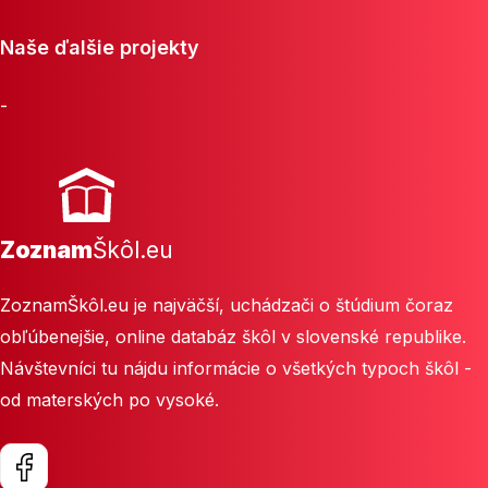
Naše ďalšie projekty
-
Zoznam
Škôl.eu
ZoznamŠkôl.eu je najväčší, uchádzači o štúdium čoraz
obľúbenejšie, online databáz škôl v slovenské republike.
Návštevníci tu nájdu informácie o všetkých typoch škôl -
od materských po vysoké.