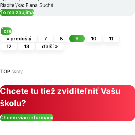
Riaditeľ/ka: Elena Suchá
To ma zaujíma
Hore
« predošlý
7
8
9
10
11
12
13
ďalší »
TOP
školy
Chcete tu tiež zviditeľniť Vašu
školu?
Chcem viac informácií