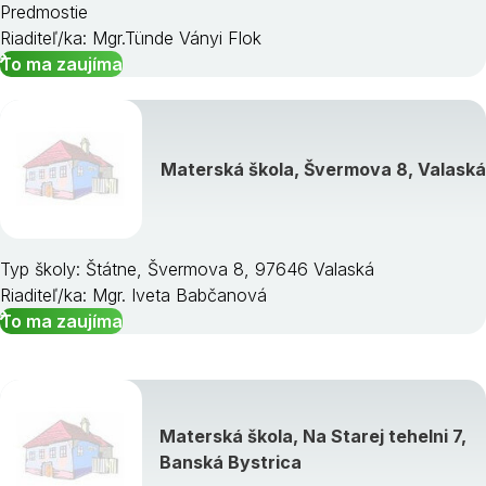
Predmostie
Riaditeľ/ka: Mgr.Tünde Ványi Flok
To ma zaujíma
Materská škola, Švermova 8, Valaská
Typ školy: Štátne, Švermova 8, 97646 Valaská
Riaditeľ/ka: Mgr. Iveta Babčanová
To ma zaujíma
Materská škola, Na Starej tehelni 7,
Banská Bystrica