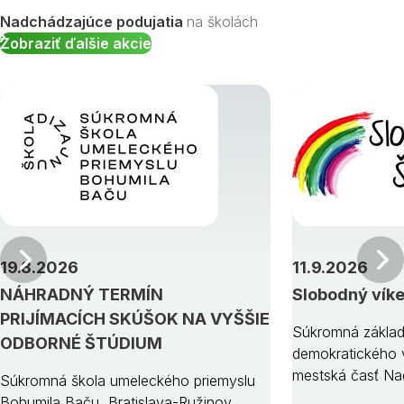
Nadchádzajúce podujatia
na školách
Zobraziť ďalšie akcie
Predchádzajúci
19.8.2026
11.9.2026
NÁHRADNÝ TERMÍN
Slobodný vík
PRIJÍMACÍCH SKÚŠOK NA VYŠŠIE
Súkromná základ
ODBORNÉ ŠTÚDIUM
demokratického v
mestská časť Na
Súkromná škola umeleckého priemyslu
Bohumila Baču, Bratislava-Ružinov