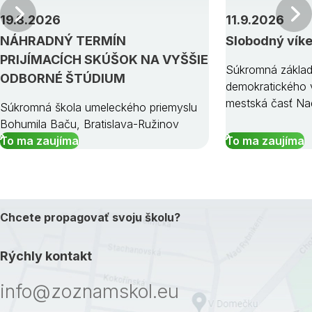
Predchádzajúci
19.8.2026
11.9.2026
NÁHRADNÝ TERMÍN
Slobodný vík
PRIJÍMACÍCH SKÚŠOK NA VYŠŠIE
Súkromná základ
ODBORNÉ ŠTÚDIUM
demokratického v
mestská časť Na
Súkromná škola umeleckého priemyslu
Bohumila Baču, Bratislava-Ružinov
To ma zaujíma
To ma zaujíma
Chcete propagovať svoju školu?
Rýchly kontakt
info@zoznamskol.eu