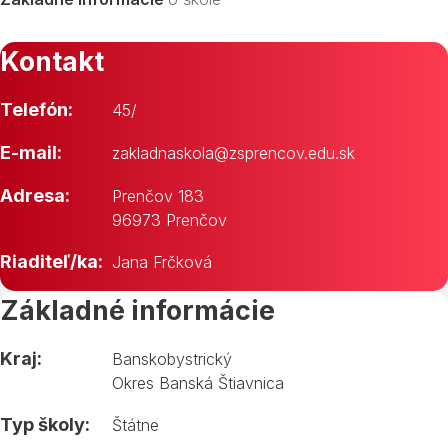
Kontakt
Telefón:
45/
E-mail:
zakladnaskola@zsprencov.edu.sk
Adresa:
Prenčov 183
96973 Prenčov
Riaditeľ/ka:
Jana Frčková
Základné informácie
Kraj:
Banskobystrický
Okres Banská Štiavnica
Typ školy:
Štátne