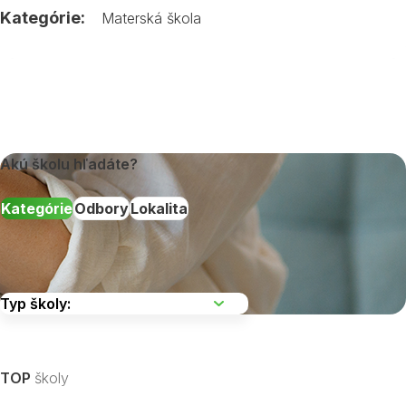
Kategórie:
Materská škola
Akú školu hľadáte?
Kategórie
Odbory
Lokalita
Vyberte kraj
TOP
školy