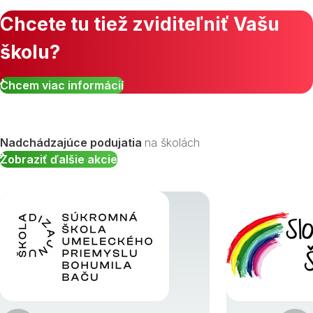
Chcete tu tiež zviditeľniť Vašu
školu?
Zobraziť všetky študijné odbory »
Chcem viac informácií
Nadchádzajúce podujatia
na školách
Zobraziť ďalšie akcie