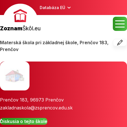
Databáza EÚ
Zoznam
Škôl.eu
Materská škola pri základnej škole, Prenčov 183,
Prenčov
Prenčov 183
,
96973
Prenčov
zakladnaskola@zsprencov.edu.sk
Diskusia o tejto škole