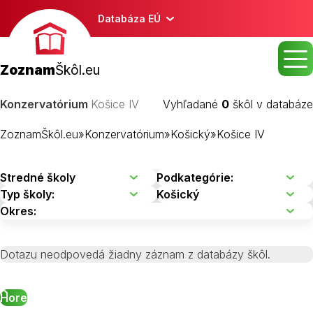
Databáza EÚ
Zoznam
Škôl.eu
Konzervatórium
Košice IV
Vyhľadané
0
škôl v databáze
ZoznamŠkôl.eu
»
Konzervatórium
»
Košický
»
Košice IV
Dotazu neodpovedá žiadny záznam z databázy škôl.
Hore