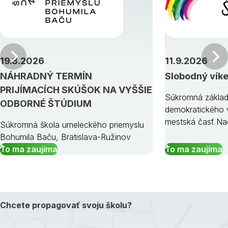
Predchádzajúci
19.8.2026
11.9.2026
NÁHRADNÝ TERMÍN
Slobodný vík
PRIJÍMACÍCH SKÚŠOK NA VYŠŠIE
Súkromná základ
ODBORNÉ ŠTÚDIUM
demokratického v
mestská časť Na
Súkromná škola umeleckého priemyslu
Bohumila Baču, Bratislava-Ružinov
To ma zaujíma
To ma zaujíma
Chcete propagovať svoju školu?