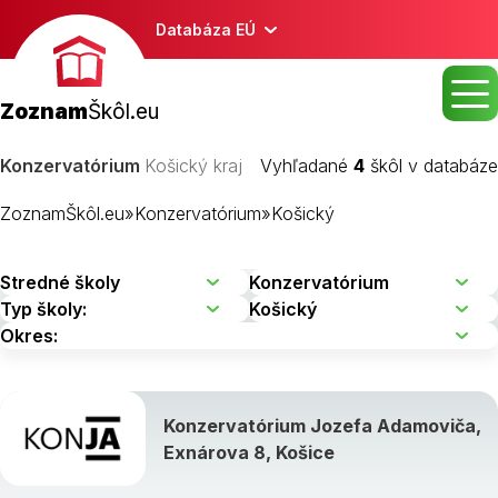
Databáza EÚ
Zoznam
Škôl.eu
Konzervatórium
Košický kraj
Vyhľadané
4
škôl v databáze
ZoznamŠkôl.eu
»
Konzervatórium
»
Košický
Konzervatórium Jozefa Adamoviča,
Exnárova 8, Košice