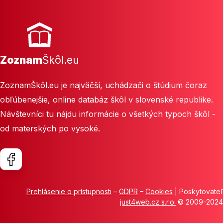
Zoznam
Škôl.eu
ZoznamŠkôl.eu je najväčší, uchádzači o štúdium čoraz
obľúbenejšie, online databáz škôl v slovenské republike.
Návštevníci tu nájdu informácie o všetkých typoch škôl -
od materských po vysoké.
Prehlásenie o prístupnosti
–
GDPR
–
Cookies
| Poskytovateľ
just4web.cz s.r.o.
© 2009-2024