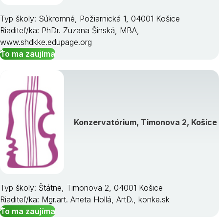
Typ školy: Súkromné, Požiarnická 1, 04001 Košice
Riaditeľ/ka: PhDr. Zuzana Šinská, MBA,
www.shdkke.edupage.org
To ma zaujíma
Konzervatórium, Timonova 2, Košice
Typ školy: Štátne, Timonova 2, 04001 Košice
Riaditeľ/ka: Mgr.art. Aneta Hollá, ArtD., konke.sk
To ma zaujíma