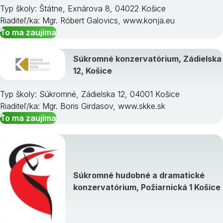
Typ školy: Štátne, Exnárova 8, 04022 Košice
Riaditeľ/ka: Mgr. Róbert Galovics, www.konja.eu
To ma zaujíma
Súkromné konzervatórium, Zádielska
12, Košice
Typ školy: Súkromné, Zádielska 12, 04001 Košice
Riaditeľ/ka: Mgr. Boris Girdasov, www.skke.sk
To ma zaujíma
Súkromné hudobné a dramatické
konzervatórium, Požiarnická 1 Košice