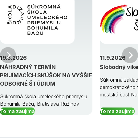
Predchádzajúci
19.8.2026
11.9.2026
NÁHRADNÝ TERMÍN
Slobodný vík
PRIJÍMACÍCH SKÚŠOK NA VYŠŠIE
Súkromná základ
ODBORNÉ ŠTÚDIUM
demokratického v
mestská časť Na
Súkromná škola umeleckého priemyslu
Bohumila Baču, Bratislava-Ružinov
To ma zaujíma
To ma zaujíma