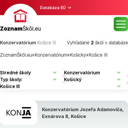
Databáza EÚ
Zoznam
Škôl.eu
Konzervatórium
Košice III
Vyhľadané
2
škôl v databáze
ZoznamŠkôl.eu
»
Konzervatórium
»
Košický
»
Košice III
Konzervatórium Jozefa Adamoviča,
Exnárova 8, Košice