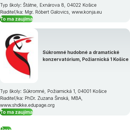
Typ školy: Štátne, Exnárova 8, 04022 Košice
Riaditeľ/ka: Mgr. Róbert Galovics, www.konja.eu
To ma zaujíma
Súkromné hudobné a dramatické
konzervatórium, Požiarnická 1 Košice
Typ školy: Súkromné, Požiarnická 1, 04001 Košice
Riaditeľ/ka: PhDr. Zuzana Šinská, MBA,
www.shdkke.edupage.org
To ma zaujíma
Hore