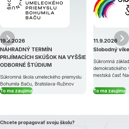
Predchádzajúci
19.8.2026
11.9.2026
NÁHRADNÝ TERMÍN
Slobodný vík
PRIJÍMACÍCH SKÚŠOK NA VYŠŠIE
Súkromná základ
ODBORNÉ ŠTÚDIUM
demokratického v
mestská časť Na
Súkromná škola umeleckého priemyslu
Bohumila Baču, Bratislava-Ružinov
To ma zaujíma
To ma zaujíma
Chcete propagovať svoju školu?