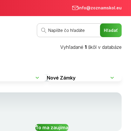
info@zoznamskol.eu
Vyhľadané
1
škôl v databáze
To ma zaujíma