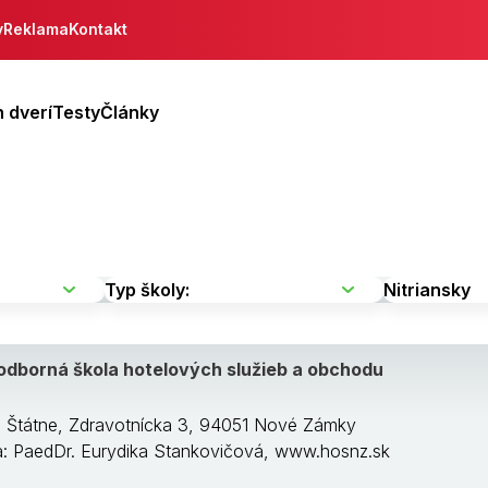
y
Reklama
Kontakt
 dverí
Testy
Články
odborná škola hotelových služieb a obchodu
: Štátne, Zdravotnícka 3, 94051 Nové Zámky
ka: PaedDr. Eurydika Stankovičová, www.hosnz.sk