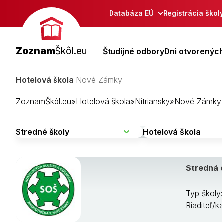
Databáza EÚ
Registrácia škol
Zoznam
Škôl.eu
Študijné odbory
Dni otvorených
Hotelová škola
Nové Zámky
ZoznamŠkôl.eu
»
Hotelová škola
»
Nitriansky
»
Nové Zámky
Stredná 
Typ školy
Riaditeľ/