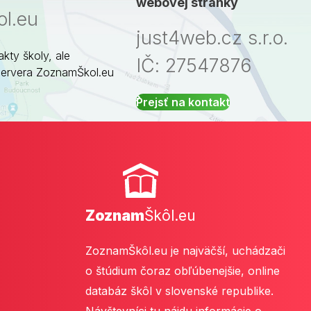
webovej stránky
l.eu
just4web.cz s.r.o.
akty školy, ale
IČ: 27547876
servera ZoznamŠkol.eu
Prejsť na kontakt
Zoznam
Škôl.eu
ZoznamŠkôl.eu je najväčší, uchádzači
o štúdium čoraz obľúbenejšie, online
databáz škôl v slovenské republike.
Návštevníci tu nájdu informácie o