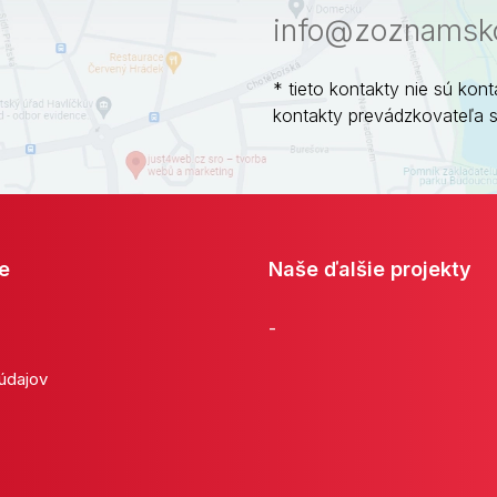
info@zoznamsko
* tieto kontakty nie sú kont
kontakty prevádzkovateľa 
e
Naše ďalšie projekty
-
 údajov