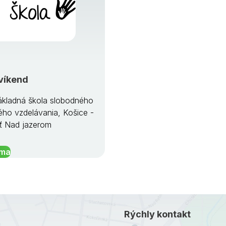
víkend
kladná škola slobodného
ého vzdelávania, Košice -
ť Nad jazerom
íma
Rýchly kontakt