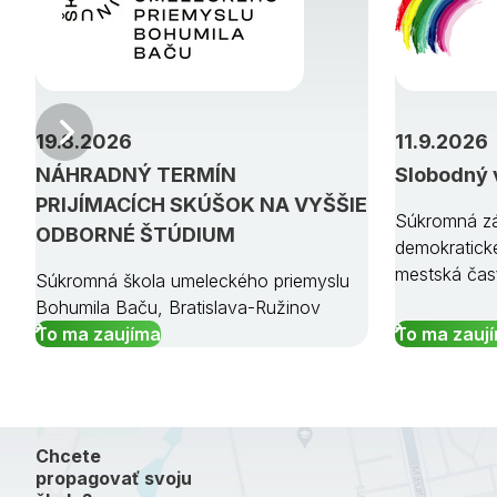
Predchádzajúci
19.8.2026
11.9.2026
NÁHRADNÝ TERMÍN
Slobodný 
PRIJÍMACÍCH SKÚŠOK NA VYŠŠIE
Súkromná zá
ODBORNÉ ŠTÚDIUM
demokratick
mestská čas
Súkromná škola umeleckého priemyslu
Bohumila Baču, Bratislava-Ružinov
To ma zaujíma
To ma zauj
Chcete
propagovať svoju