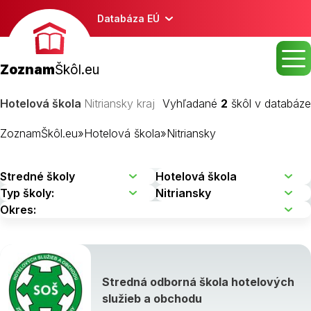
Databáza EÚ
Zoznam
Škôl.eu
Hotelová škola
Nitriansky kraj
Vyhľadané
2
škôl v databáze
ZoznamŠkôl.eu
»
Hotelová škola
»
Nitriansky
Stredná odborná škola hotelových
služieb a obchodu