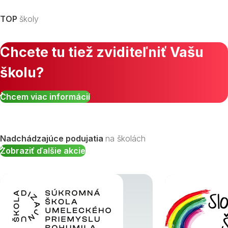
TOP
školy
Chcete tu tiež zviditeľniť Vašu
školu?
Chcem viac informácií
Nadchádzajúce podujatia
na školách
Zobraziť ďalšie akcie