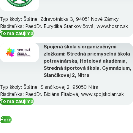
Typ školy: Štátne, Zdravotnícka 3, 94051 Nové Zámky
Riaditeľ/ka: PaedDr. Eurydika Stankovičová, www.hosnz.sk
To ma zaujíma
Spojená škola s organizačnými
zložkami: Stredná priemyselná škola
potravinárska, Hotelová akadémia,
Stredná športová škola, Gymnázium,
Slančíkovej 2, Nitra
Typ školy: Štátne, Slančíkovej 2, 95050 Nitra
Riaditeľ/ka: PaedDr. Bibiána Fitalová, www.spojskolanr.sk
To ma zaujíma
Hore