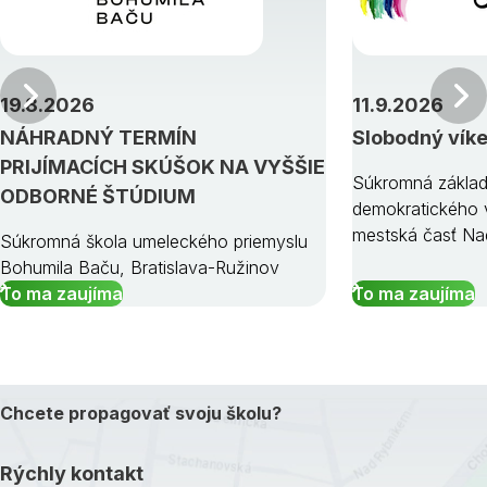
Predchádzajúci
19.8.2026
11.9.2026
NÁHRADNÝ TERMÍN
Slobodný vík
PRIJÍMACÍCH SKÚŠOK NA VYŠŠIE
Súkromná základ
ODBORNÉ ŠTÚDIUM
demokratického v
mestská časť Na
Súkromná škola umeleckého priemyslu
Bohumila Baču, Bratislava-Ružinov
To ma zaujíma
To ma zaujíma
Chcete propagovať svoju školu?
Rýchly kontakt