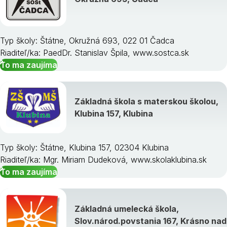
Typ školy: Štátne, Okružná 693, 022 01 Čadca
Riaditeľ/ka: PaedDr. Stanislav Špila, www.sostca.sk
To ma zaujíma
Základná škola s materskou školou,
Klubina 157, Klubina
Typ školy: Štátne, Klubina 157, 02304 Klubina
Riaditeľ/ka: Mgr. Miriam Dudeková, www.skolaklubina.sk
To ma zaujíma
Základná umelecká škola,
Slov.národ.povstania 167, Krásno nad