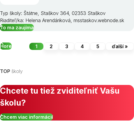
Typ školy: Štátne, Staškov 364, 02353 Staškov
Riaditeľ/ka: Helena Arendáriková, msstaskov.webnode.sk
To ma zaujíma
Hore
1
2
3
4
5
ďalší »
TOP
školy
Chcete tu tiež zviditeľniť Vašu
školu?
Chcem viac informácií