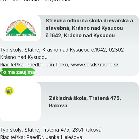
Bytča
Stredná odborná škola drevárska a
Čadca
stavebná, Krásno nad Kysucou
Dolný Kubín
č.1642, Krásno nad Kysucou
Kysucké Nové Mesto
Liptovský Mikuláš
Typ školy: Štátne, Krásno nad Kysucou č.1642, 02302
Martin
Krásno nad Kysucou
Námestovo
Riaditeľ/ka: PaedDr. Ján Palko, www.sosdskrasno.sk
Ružomberok
To ma zaujíma
Turčianske Teplice
Tvrdošín
Žilina
Základná škola, Trstená 475,
Raková
Typ školy: Štátne, Trstená 475, 2351 Raková
Riaditeľ/ka: PaedDr. Janka Helešová,