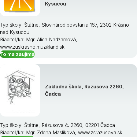
Kysucou
Typ školy: Štátne, Slov.národ.povstania 167, 2302 Krásno
nad Kysucou
Riaditeľ/ka: Mgr. Alica Nadzamová,
www.zuskrasno.muzikland.sk
To ma zaujíma
Základná škola, Rázusova 2260,
Čadca
Typ školy: Štátne, Rázusova č. 2260, 02201 Čadca
Riaditeľ/ka: Mgr. Zdena Maslíková, www.zsrazusova.sk