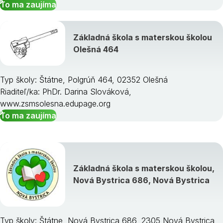
To ma zaujíma
Základná škola s materskou školou
Olešná 464
Typ školy: Štátne, Polgrúň 464, 02352 Olešná
Riaditeľ/ka: PhDr. Darina Slováková,
www.zsmsolesna.edupage.org
To ma zaujíma
Základná škola s materskou školou,
Nová Bystrica 686, Nová Bystrica
Typ školy: Štátne, Nová Bystrica 686, 2305 Nová Bystrica