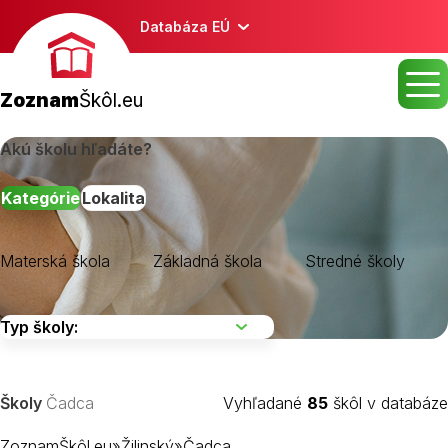
Databáza EÚ
Zoznam
Škôl.eu
Akú školu hľadáte?
Kategórie
Lokalita
Materská škola
Základná škola
Stredné školy
Školy
Čadca
Vyhľadané
85
škôl v databáze
ZoznamŠkôl.eu
»
Žilinský
»
Čadca