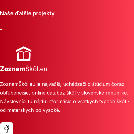
Naše ďalšie projekty
-
Zoznam
Škôl.eu
ZoznamŠkôl.eu je najväčší, uchádzači o štúdium čoraz
obľúbenejšie, online databáz škôl v slovenské republike.
Návštevníci tu nájdu informácie o všetkých typoch škôl -
od materských po vysoké.