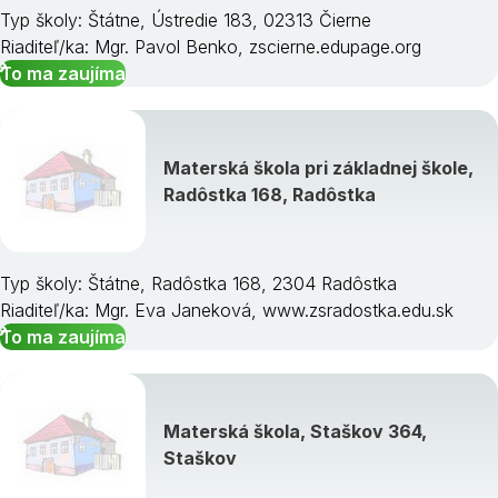
Typ školy: Štátne, Ústredie 183, 02313 Čierne
Riaditeľ/ka: Mgr. Pavol Benko, zscierne.edupage.org
To ma zaujíma
Materská škola pri základnej škole,
Radôstka 168, Radôstka
Typ školy: Štátne, Radôstka 168, 2304 Radôstka
Riaditeľ/ka: Mgr. Eva Janeková, www.zsradostka.edu.sk
To ma zaujíma
Materská škola, Staškov 364,
Staškov