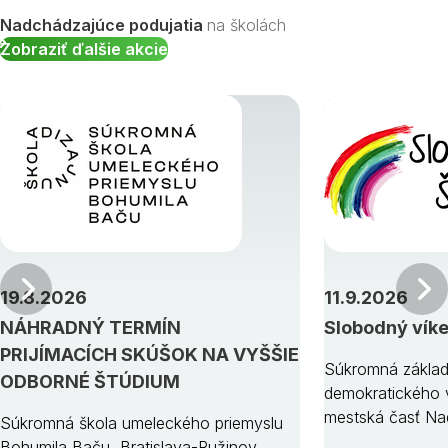
Nadchádzajúce podujatia
na školách
Zobraziť ďalšie akcie
Predchádzajúci
19.8.2026
11.9.2026
NÁHRADNÝ TERMÍN
Slobodný vík
PRIJÍMACÍCH SKÚŠOK NA VYŠŠIE
Súkromná základ
ODBORNÉ ŠTÚDIUM
demokratického v
mestská časť Na
Súkromná škola umeleckého priemyslu
Bohumila Baču, Bratislava-Ružinov