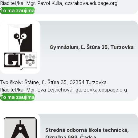
Riaditeľ/ka: Mgr. Pavol Kulla, czsrakova.edupage.org
To ma zaujíma
Gymnázium, Ľ. Štúra 35, Turzovka
Typ školy: Štátne, Ľ. Štúra 35, 02354 Turzovka
Riaditeľ/ka: Mgr. Eva Lejtrichová, gturzovka.edupage.org
To ma zaujíma
Stredná odborná škola technická,
Okružná 693, Čadca