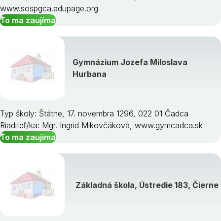
www.sospgca.edupage.org
To ma zaujíma
Gymnázium Jozefa Miloslava
Hurbana
Typ školy: Štátne, 17. novembra 1296, 022 01 Čadca
Riaditeľ/ka: Mgr. Ingrid Mikovčáková, www.gymcadca.sk
To ma zaujíma
Základná škola, Ústredie 183, Čierne