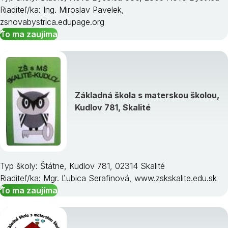
Riaditeľ/ka: Ing. Miroslav Pavelek,
zsnovabystrica.edupage.org
To ma zaujíma
Základná škola s materskou školou,
Kudlov 781, Skalité
Typ školy: Štátne, Kudlov 781, 02314 Skalité
Riaditeľ/ka: Mgr. Ľubica Serafinová, www.zskskalite.edu.sk
To ma zaujíma