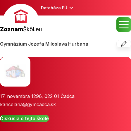
Databáza EÚ
Zoznam
Škôl.eu
Gymnázium Jozefa Miloslava Hurbana
17. novembra 1296
,
022 01
Čadca
kancelaria@gymcadca.sk
Diskusia o tejto škole