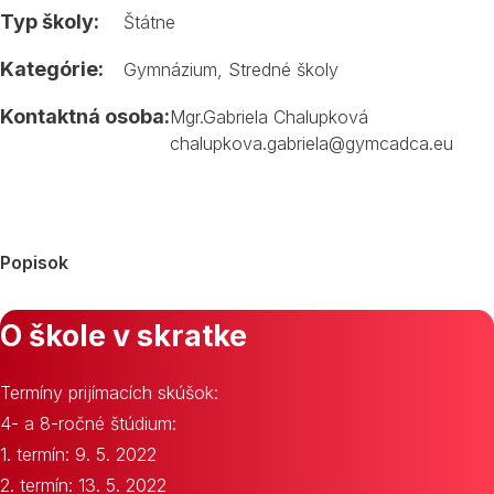
Typ školy:
Štátne
Kategórie:
Gymnázium
,
Stredné školy
Kontaktná osoba:
Mgr.Gabriela Chalupková
chalupkova.gabriela@gymcadca.eu
Popisok
O škole v skratke
Termíny prijímacích skúšok:
4- a 8-ročné štúdium:
1. termín: 9. 5. 2022
2. termín: 13. 5. 2022