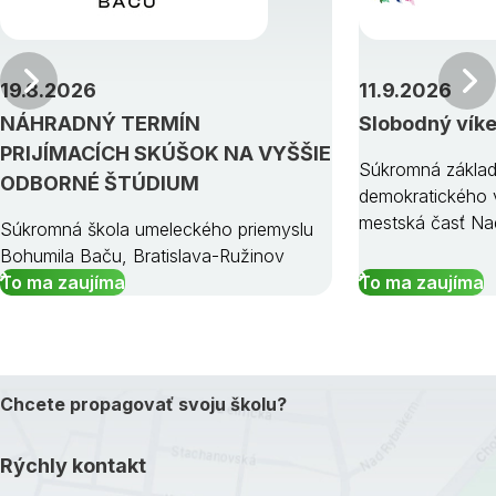
Predchádzajúci
19.8.2026
11.9.2026
NÁHRADNÝ TERMÍN
Slobodný vík
PRIJÍMACÍCH SKÚŠOK NA VYŠŠIE
Súkromná základ
ODBORNÉ ŠTÚDIUM
demokratického v
mestská časť Na
Súkromná škola umeleckého priemyslu
Bohumila Baču, Bratislava-Ružinov
To ma zaujíma
To ma zaujíma
Chcete propagovať svoju školu?
Rýchly kontakt