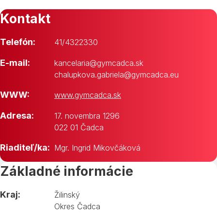
Kontakt
Telefón:
41/4322330
E-mail:
kancelaria@gymcadca.sk
chalupkova.gabriela@gymcadca.eu
WWW:
www.gymcadca.sk
Adresa:
17. novembra 1296
022 01 Čadca
Riaditeľ/ka:
Mgr. Ingrid Mikovčáková
Základné informácie
Kraj:
Žilinský
Okres Čadca