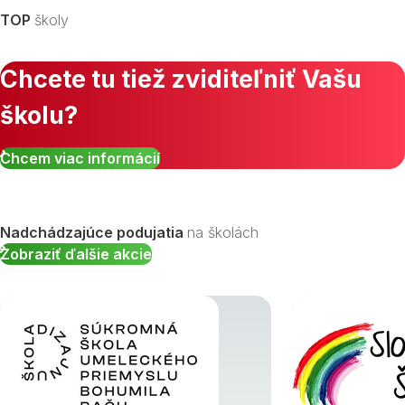
TOP
školy
Chcete tu tiež zviditeľniť Vašu
školu?
Zobraziť všetky študijné odbory »
Chcem viac informácií
Nadchádzajúce podujatia
na školách
Zobraziť ďalšie akcie