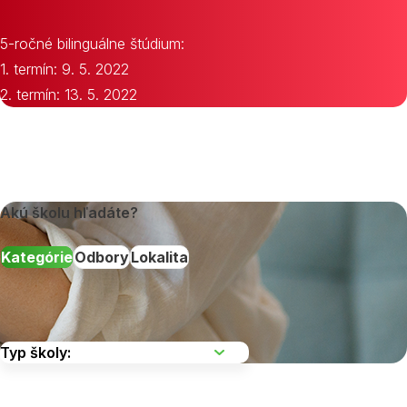
5-ročné bilinguálne štúdium:
1. termín: 9. 5. 2022
2. termín: 13. 5. 2022
Akú školu hľadáte?
Kategórie
Odbory
Lokalita
Vyberte kraj